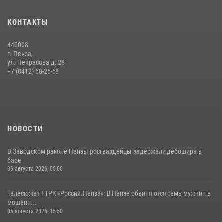
Начальник Управления Росгвардии по Пензенской области Павел
КОНТАКТЫ
Пучков посетил 55-й Всероссийский Лермонтовский праздник
поэзии в «Тарханах»
440008
11 июля 2026, 10:00
2
г. Пенза,
ул. Некрасова д. 28
Сотрудники пензенского ОМОН «Страж» познакомили участников
+7 (8412) 68-25-58
сборов «Гвардеец» с вооружением и техникой Росгвардии
05 августа 2026, 06:15
6
НОВОСТИ
В Заводском районе Пензы росгвардейцы задержали дебошира в
баре
06 августа 2026, 05:00
Телесюжет ГТРК «Россия.Пенза»: В Пензе обвиняются семь мужчин в
мошенн...
05 августа 2026, 15:50