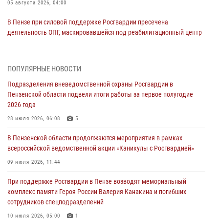
05 августа 2026, 04:00
В Пензе при силовой поддержке Росгвардии пресечена
деятельность ОПГ, маскировавшейся под реабилитационный центр
(видео)
04 августа 2026, 07:05
4
1
ПОПУЛЯРНЫЕ НОВОСТИ
В Управлении Росгвардии по Пензенской области подвели итоги
Подразделения вневедомственной охраны Росгвардии в
работы за первое полугодие 2026 года
Пензенской области подвели итоги работы за первое полугодие
04 августа 2026, 06:08
2026 года
Росгвардия обеспечила безопасность праздничных мероприятий в
28 июля 2026, 06:08
5
День ВДВ в Пензе
В Пензенской области продолжаются мероприятия в рамках
03 августа 2026, 07:14
1
всероссийской ведомственной акции «Каникулы с Росгвардией»
В Пензе сотрудники Росгвардии задержали мужчину, который
09 июля 2026, 11:44
криками и нецензурной бранью напугал жильцов многоквартирного
При поддержке Росгвардии в Пензе возводят мемориальный
дома
комплекс памяти Героя России Валерия Канакина и погибших
03 августа 2026, 05:59
сотрудников спецподразделений
Росгвардейцы Пензенской области отмечают 35-летие дежурной
10 июля 2026, 05:00
1