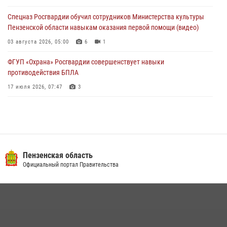
службы
Спецназ Росгвардии обучил сотрудников Министерства культуры
03 августа 2026, 05:15
Пензенской области навыкам оказания первой помощи (видео)
03 августа 2026, 05:00
6
1
ФГУП «Охрана» Росгвардии совершенствует навыки
противодействия БПЛА
17 июля 2026, 07:47
3
Военнослужащие Росгвардии в Заречном приняли участие в
просветительской лекции Общества «Знание»
16 июля 2026, 05:00
2
Пензенский спецназ Росгвардии готовит студентов к окружному
Пензенская область
этапу «Зарницы 2.0» (видео)
Официальный портал Правительства
10 июля 2026, 06:01
6
1
Интервью с сотрудником службы ОМОН: как проходит день на
службе
15 июля 2026, 07:00