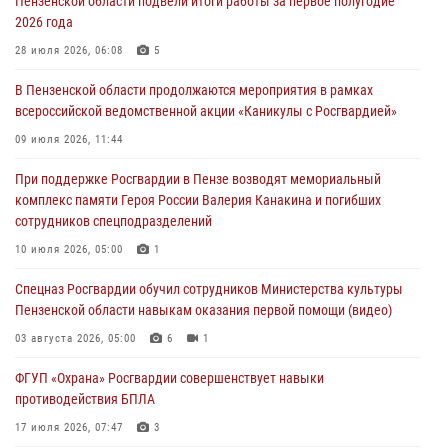
Пензенской области подвели итоги работы за первое полугодие
2026 года
В Пензе при силовой поддержке Росгвардии пресечена
деятельность ОПГ, маскировавшейся под реабилитационный центр
28 июля 2026, 06:08
5
(видео)
В Пензенской области продолжаются мероприятия в рамках
04 августа 2026, 07:05
4
1
всероссийской ведомственной акции «Каникулы с Росгвардией»
В Управлении Росгвардии по Пензенской области подвели итоги
09 июля 2026, 11:44
работы за первое полугодие 2026 года
При поддержке Росгвардии в Пензе возводят мемориальный
04 августа 2026, 06:08
комплекс памяти Героя России Валерия Канакина и погибших
сотрудников спецподразделений
Росгвардия обеспечила безопасность праздничных мероприятий в
День ВДВ в Пензе
10 июля 2026, 05:00
1
03 августа 2026, 07:14
1
Спецназ Росгвардии обучил сотрудников Министерства культуры
Пензенской области навыкам оказания первой помощи (видео)
03 августа 2026, 05:00
6
1
ФГУП «Охрана» Росгвардии совершенствует навыки
противодействия БПЛА
17 июля 2026, 07:47
3