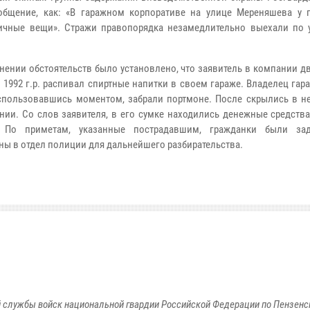
общение, как: «В гаражном корпоративе на улице Мереняшева у 
ичные вещи». Стражи правопорядка незамедлительно выехали по 
нении обстоятельств было установлено, что заявитель в компании 
и 1992 г.р. распивал спиртные напитки в своем гараже. Владелец гара
спользовавшись моментом, забрали портмоне. После скрылись в н
нии. Со слов заявителя, в его сумке находились денежные средства
. По приметам, указанные пострадавшим, гражданки были за
ны в отдел полиции для дальнейшего разбирательства.
 службы войск национальной гвардии Российской Федерации по Пензенс