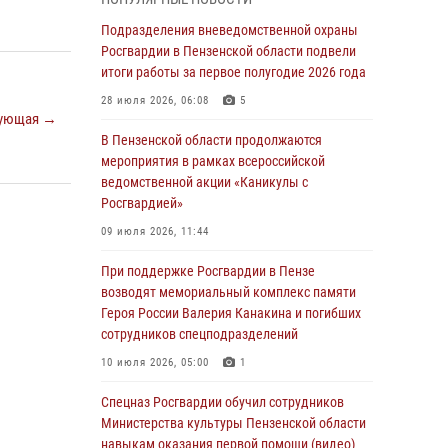
маскировавшейся под реабилитационный
центр (видео)
Подразделения вневедомственной охраны
Росгвардии в Пензенской области подвели
04 августа 2026, 07:05
4
1
итоги работы за первое полугодие 2026 года
В Управлении Росгвардии по Пензенской
28 июля 2026, 06:08
5
области подвели итоги работы за первое
ующая →
полугодие 2026 года
В Пензенской области продолжаются
мероприятия в рамках всероссийской
04 августа 2026, 06:08
ведомственной акции «Каникулы с
Росгвардией»
Росгвардия обеспечила безопасность
праздничных мероприятий в День ВДВ в
09 июля 2026, 11:44
Пензе
При поддержке Росгвардии в Пензе
03 августа 2026, 07:14
1
возводят мемориальный комплекс памяти
Героя России Валерия Канакина и погибших
В Пензе сотрудники Росгвардии задержали
сотрудников спецподразделений
мужчину, который криками и нецензурной
бранью напугал жильцов многоквартирного
10 июля 2026, 05:00
1
дома
Спецназ Росгвардии обучил сотрудников
03 августа 2026, 05:59
Министерства культуры Пензенской области
навыкам оказания первой помощи (видео)
Росгвардейцы Пензенской области отмечают