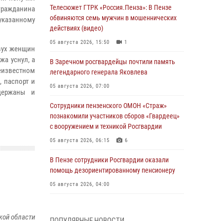
Телесюжет ГТРК «Россия.Пенза»: В Пензе
гражданина
обвиняются семь мужчин в мошеннических
указанному
действиях (видео)
05 августа 2026, 15:50
1
двух женщин
жа уснул, а
В Заречном росгвардейцы почтили память
еизвестном
легендарного генерала Яковлева
, паспорт и
05 августа 2026, 07:00
держаны и
Сотрудники пензенского ОМОН «Страж»
познакомили участников сборов «Гвардеец»
с вооружением и техникой Росгвардии
05 августа 2026, 06:15
6
В Пензе сотрудники Росгвардии оказали
помощь дезориентированному пенсионеру
05 августа 2026, 04:00
В Пензе при силовой поддержке Росгвардии
пресечена деятельность ОПГ,
кой области
ПОПУЛЯРНЫЕ НОВОСТИ