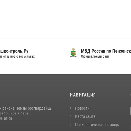
шконтроль.Ру
МВД России по Пензенск
т отзывов о госуслугах
Официальный сайт
И
НАВИГАЦИЯ
м районе Пензы росгвардейцы
Новости
дебошира в баре
Карта сайта
26, 05:00
Психологическая помощь