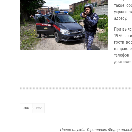
такое со
украли л
адресу.
При выяс
1976 г.р 
гости во
направле
телефон
доставле
ОВО
1932
Пресс-служба Управления Федеральной