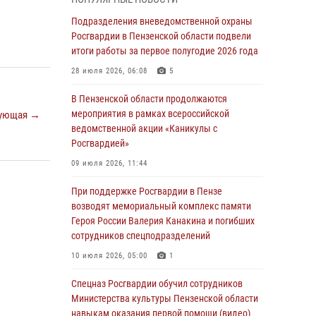
легендарного генерала Яковлева
Подразделения вневедомственной охраны
05 августа 2026, 07:00
Росгвардии в Пензенской области подвели
итоги работы за первое полугодие 2026 года
Сотрудники пензенского ОМОН «Страж»
познакомили участников сборов «Гвардеец»
28 июля 2026, 06:08
5
с вооружением и техникой Росгвардии
В Пензенской области продолжаются
05 августа 2026, 06:15
6
мероприятия в рамках всероссийской
ующая →
ведомственной акции «Каникулы с
В Пензе сотрудники Росгвардии оказали
Росгвардией»
помощь дезориентированному пенсионеру
09 июля 2026, 11:44
05 августа 2026, 04:00
При поддержке Росгвардии в Пензе
В Пензе при силовой поддержке Росгвардии
возводят мемориальный комплекс памяти
пресечена деятельность ОПГ,
Героя России Валерия Канакина и погибших
маскировавшейся под реабилитационный
сотрудников спецподразделений
центр (видео)
10 июля 2026, 05:00
1
04 августа 2026, 07:05
4
1
Спецназ Росгвардии обучил сотрудников
В Управлении Росгвардии по Пензенской
Министерства культуры Пензенской области
области подвели итоги работы за первое
навыкам оказания первой помощи (видео)
полугодие 2026 года