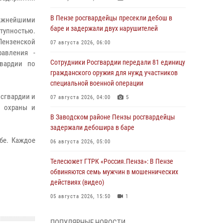
В Пензе росгвардейцы пресекли дебош в
ажнейшими
баре и задержали двух нарушителей
тупностью.
Пензенской
07 августа 2026, 06:00
равления -
Сотрудники Росгвардии передали 81 единицу
гвардии по
гражданского оружия для нужд участников
специальной военной операции
осгвардии и
07 августа 2026, 04:00
5
е охраны и
В Заводском районе Пензы росгвардейцы
задержали дебошира в баре
бе. Каждое
06 августа 2026, 05:00
Телесюжет ГТРК «Россия.Пенза»: В Пензе
обвиняются семь мужчин в мошеннических
действиях (видео)
05 августа 2026, 15:50
1
В Заречном росгвардейцы почтили память
ПОПУЛЯРНЫЕ НОВОСТИ