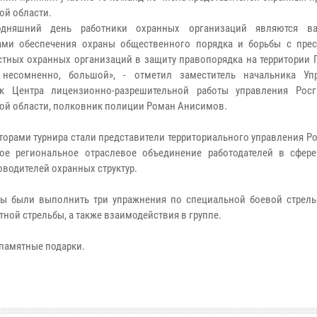
ой области.
одняшний день работники охранных организаций являются в
ами обеспечения охраны общественного порядка и борьбы с прес
стных охранных организаций в защиту правопорядка на территории 
, несомненно, большой», - отметил заместитель начальника Уп
ик Центра лицензионно-разрешительной работы управления Рос
ой области, полковник полиции Роман Анисимов.
торами турнира стали представители территориального управления Р
ое региональное отраслевое объединение работодателей в сфер
водителей охранных структур.
ы были выполнить три упражнения по специальной боевой стрель
ной стрельбы, а также взаимодействия в группе.
 памятные подарки.