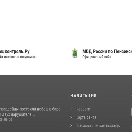
шконтроль.Ру
МВД России по Пензенск
т отзывов о госуслугах
Официальный сайт
И
НАВИГАЦИЯ
сгвардейцы пресекли дебош в баре
Новости
 двух нарушителе...
Карта сайта
26, 06:00
Психологическая помощь