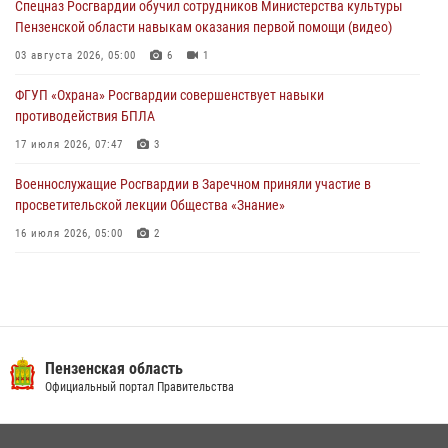
Спецназ Росгвардии обучил сотрудников Министерства культуры
В Пензе при силовой поддержке Росгвардии пресечена
Пензенской области навыкам оказания первой помощи (видео)
деятельность ОПГ, маскировавшейся под реабилитационный центр
(видео)
03 августа 2026, 05:00
6
1
04 августа 2026, 07:05
4
1
ФГУП «Охрана» Росгвардии совершенствует навыки
противодействия БПЛА
17 июля 2026, 07:47
3
Военнослужащие Росгвардии в Заречном приняли участие в
просветительской лекции Общества «Знание»
16 июля 2026, 05:00
2
Пензенский спецназ Росгвардии готовит студентов к окружному
этапу «Зарницы 2.0» (видео)
10 июля 2026, 06:01
6
1
Интервью с сотрудником службы ОМОН: как проходит день на
Пензенская область
службе
Официальный портал Правительства
15 июля 2026, 07:00