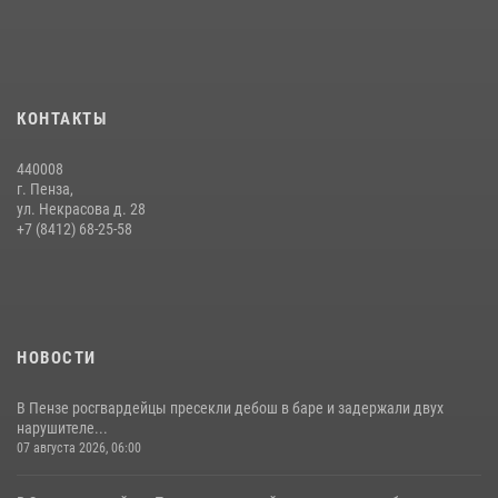
Сотрудники пензенского ОМОН «Страж» познакомили участников
сборов «Гвардеец» с вооружением и техникой Росгвардии
05 августа 2026, 06:15
6
Начальник Управления Росгвардии по Пензенской области Павел
КОНТАКТЫ
Пучков посетил 55-й Всероссийский Лермонтовский праздник
поэзии в «Тарханах»
440008
11 июля 2026, 10:00
2
г. Пенза,
ул. Некрасова д. 28
В Пензе сотрудники Росгвардии обезвредили артиллерийский
+7 (8412) 68-25-58
боеприпас времен Великой Отечественной войны (видео)
13 июля 2026, 05:03
5
1
НОВОСТИ
В Пензе росгвардейцы пресекли дебош в баре и задержали двух
нарушителе...
07 августа 2026, 06:00