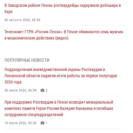
В Заводском районе Пензы росгвардейцы задержали дебошира в
баре
06 августа 2026, 05:00
Телесюжет ГТРК «Россия.Пенза»: В Пензе обвиняются семь мужчин
в мошеннических действиях (видео)
05 августа 2026, 15:50
1
В Заречном росгвардейцы почтили память легендарного генерала
ПОПУЛЯРНЫЕ НОВОСТИ
Яковлева
Подразделения вневедомственной охраны Росгвардии в
05 августа 2026, 07:00
Пензенской области подвели итоги работы за первое полугодие
2026 года
Сотрудники пензенского ОМОН «Страж» познакомили участников
сборов «Гвардеец» с вооружением и техникой Росгвардии
28 июля 2026, 06:08
5
05 августа 2026, 06:15
6
При поддержке Росгвардии в Пензе возводят мемориальный
комплекс памяти Героя России Валерия Канакина и погибших
В Пензе сотрудники Росгвардии оказали помощь
сотрудников спецподразделений
дезориентированному пенсионеру
10 июля 2026, 05:00
1
05 августа 2026, 04:00