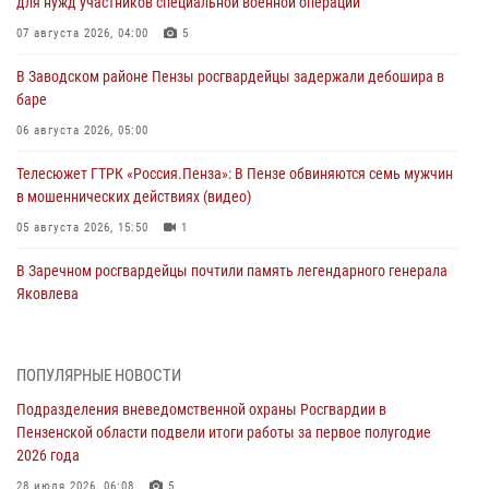
для нужд участников специальной военной операции
07 августа 2026, 04:00
5
В Заводском районе Пензы росгвардейцы задержали дебошира в
баре
06 августа 2026, 05:00
Телесюжет ГТРК «Россия.Пенза»: В Пензе обвиняются семь мужчин
в мошеннических действиях (видео)
05 августа 2026, 15:50
1
В Заречном росгвардейцы почтили память легендарного генерала
Яковлева
05 августа 2026, 07:00
Сотрудники пензенского ОМОН «Страж» познакомили участников
ПОПУЛЯРНЫЕ НОВОСТИ
сборов «Гвардеец» с вооружением и техникой Росгвардии
Подразделения вневедомственной охраны Росгвардии в
05 августа 2026, 06:15
6
Пензенской области подвели итоги работы за первое полугодие
2026 года
В Пензе сотрудники Росгвардии оказали помощь
дезориентированному пенсионеру
28 июля 2026, 06:08
5