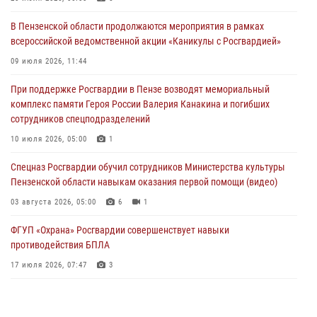
05 августа 2026, 04:00
В Пензенской области продолжаются мероприятия в рамках
всероссийской ведомственной акции «Каникулы с Росгвардией»
В Пензе при силовой поддержке Росгвардии пресечена
деятельность ОПГ, маскировавшейся под реабилитационный центр
09 июля 2026, 11:44
(видео)
При поддержке Росгвардии в Пензе возводят мемориальный
04 августа 2026, 07:05
4
1
комплекс памяти Героя России Валерия Канакина и погибших
сотрудников спецподразделений
В Управлении Росгвардии по Пензенской области подвели итоги
работы за первое полугодие 2026 года
10 июля 2026, 05:00
1
04 августа 2026, 06:08
Спецназ Росгвардии обучил сотрудников Министерства культуры
Пензенской области навыкам оказания первой помощи (видео)
03 августа 2026, 05:00
6
1
ФГУП «Охрана» Росгвардии совершенствует навыки
противодействия БПЛА
17 июля 2026, 07:47
3
Пензенский спецназ Росгвардии готовит студентов к окружному
этапу «Зарницы 2.0» (видео)