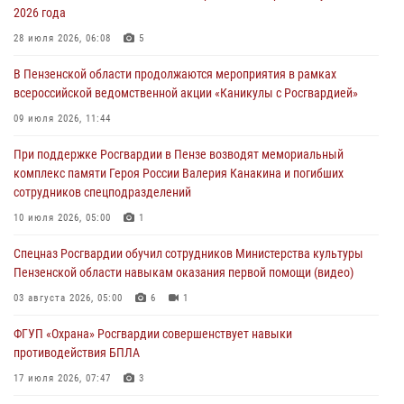
2026 года
В Пензе при силовой поддержке Росгвардии пресечена
деятельность ОПГ, маскировавшейся под реабилитационный центр
28 июля 2026, 06:08
5
(видео)
В Пензенской области продолжаются мероприятия в рамках
04 августа 2026, 07:05
4
1
всероссийской ведомственной акции «Каникулы с Росгвардией»
В Управлении Росгвардии по Пензенской области подвели итоги
09 июля 2026, 11:44
работы за первое полугодие 2026 года
При поддержке Росгвардии в Пензе возводят мемориальный
04 августа 2026, 06:08
комплекс памяти Героя России Валерия Канакина и погибших
сотрудников спецподразделений
Росгвардия обеспечила безопасность праздничных мероприятий в
День ВДВ в Пензе
10 июля 2026, 05:00
1
03 августа 2026, 07:14
1
Спецназ Росгвардии обучил сотрудников Министерства культуры
Пензенской области навыкам оказания первой помощи (видео)
03 августа 2026, 05:00
6
1
ФГУП «Охрана» Росгвардии совершенствует навыки
противодействия БПЛА
17 июля 2026, 07:47
3