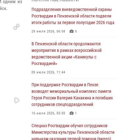
И одним из
маскировавшейся под реабилитационный
йск.
центр (видео)
Подразделения вневедомственной охраны
Росгвардии в Пензенской области подвели
04 августа 2026, 07:05
4
1
итоги работы за первое полугодие 2026 года
В Управлении Росгвардии по Пензенской
28 июля 2026, 06:08
5
области подвели итоги работы за первое
полугодие 2026 года
В Пензенской области продолжаются
мероприятия в рамках всероссийской
04 августа 2026, 06:08
ведомственной акции «Каникулы с
Росгвардией»
Росгвардия обеспечила безопасность
праздничных мероприятий в День ВДВ в
09 июля 2026, 11:44
Пензе
При поддержке Росгвардии в Пензе
03 августа 2026, 07:14
1
возводят мемориальный комплекс памяти
Героя России Валерия Канакина и погибших
В Пензе сотрудники Росгвардии задержали
сотрудников спецподразделений
мужчину, который криками и нецензурной
бранью напугал жильцов многоквартирного
10 июля 2026, 05:00
1
дома
Спецназ Росгвардии обучил сотрудников
03 августа 2026, 05:59
Министерства культуры Пензенской области
навыкам оказания первой помощи (видео)
Росгвардейцы Пензенской области отмечают