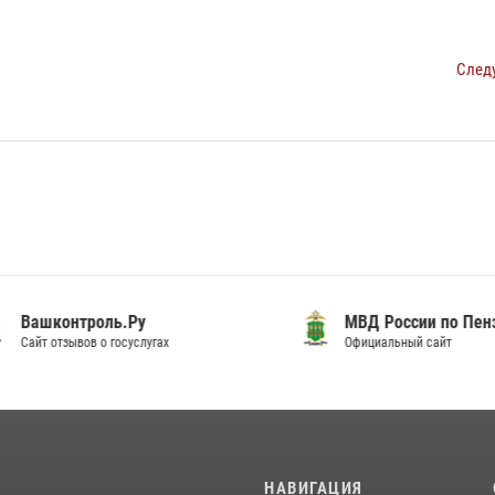
След
шконтроль.Ру
МВД России по Пензенск
т отзывов о госуслугах
Официальный сайт
И
НАВИГАЦИЯ