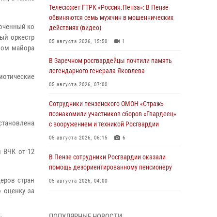
Телесюжет ГТРК «Россия.Пенза»: В Пензе
обвиняются семь мужчин в мошеннических
роченный ко
действиях (видео)
ый оркестр
05 августа 2026, 15:50
1
вом майора
В Заречном росгвардейцы почтили память
легендарного генерала Яковлева
иотические
05 августа 2026, 07:00
Сотрудники пензенского ОМОН «Страж»
познакомили участников сборов «Гвардеец»
становлена
с вооружением и техникой Росгвардии
05 августа 2026, 06:15
6
м ВЧК от 12
В Пензе сотрудники Росгвардии оказали
помощь дезориентированному пенсионеру
еров стран
05 августа 2026, 04:00
 оценку за
В Пензе при силовой поддержке Росгвардии
пресечена деятельность ОПГ,
ПОПУЛЯРНЫЕ НОВОСТИ