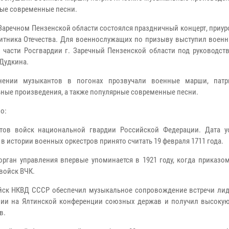
ые современные песни.
 Заречном Пензенской области состоялся праздничный концерт, приу
тника Отечества. Для военнослужащих по призыву выступил военн
 части Росгвардии г. Заречный Пензенской области под руководст
Дудкина.
нении музыкантов в погонах прозвучали военные марши, патр
ные произведения, а также популярные современные песни.
о:
тов войск национальной гвардии Российской Федерации. Дата у
 в истории военных оркестров принято считать 19 февраля 1711 года.
орган управления впервые упоминается в 1921 году, когда приказо
войск ВЧК.
ойск НКВД СССР обеспечил музыкальное сопровождение встречи лид
нии на Ялтинской конференции союзных держав и получил высокую
в.