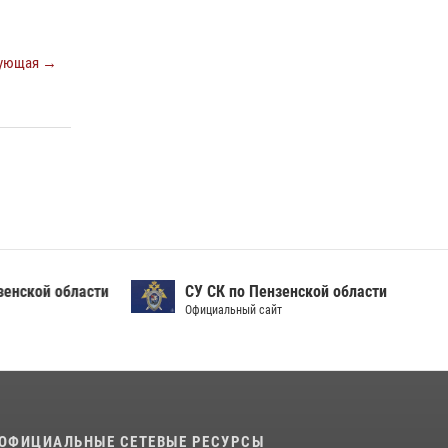
Начальник Управления Росгвардии по
Пензенской области Павел Пучков посетил
55-й Всероссийский Лермонтовский праздник
ующая →
поэзии в «Тарханах»
11 июля 2026, 10:00
2
В Пензе сотрудники Росгвардии обезвредили
артиллерийский боеприпас времен Великой
Отечественной войны (видео)
13 июля 2026, 05:03
5
1
ой области
СУ СК по Пензенской области
Официальный сайт
ОФИЦИАЛЬНЫЕ СЕТЕВЫЕ РЕСУРСЫ