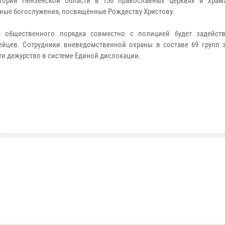
итории Пензенской области в 156 православных церквях и храм
ные богослужения, посвящённые Рождеству Христову.
е общественного порядка совместно с полицией будет задейст
ейцев. Сотрудники вневедомственной охраны в составе 69 групп 
сти дежурство в системе Единой дислокации.