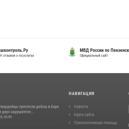
шконтроль.Ру
МВД России по Пензенск
т отзывов о госуслугах
Официальный сайт
И
НАВИГАЦИЯ
сгвардейцы пресекли дебош в баре
Новости
 двух нарушителе...
Карта сайта
26, 06:00
Психологическая помощь