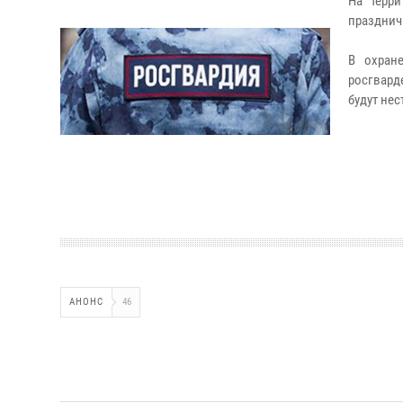
На терр
празднич
В охран
росгвард
будут не
АНОНС
46