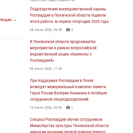
легендарного генерала Яковлева
Подразделения вневедомственной охраны
05 августа 2026, 07:00
Росгвардии в Пензенской области подвели
ующая →
итоги работы за первое полугодие 2026 года
Сотрудники пензенского ОМОН «Страж»
познакомили участников сборов «Гвардеец»
28 июля 2026, 06:08
5
с вооружением и техникой Росгвардии
В Пензенской области продолжаются
05 августа 2026, 06:15
6
мероприятия в рамках всероссийской
ведомственной акции «Каникулы с
В Пензе сотрудники Росгвардии оказали
Росгвардией»
помощь дезориентированному пенсионеру
09 июля 2026, 11:44
05 августа 2026, 04:00
При поддержке Росгвардии в Пензе
В Пензе при силовой поддержке Росгвардии
возводят мемориальный комплекс памяти
пресечена деятельность ОПГ,
Героя России Валерия Канакина и погибших
маскировавшейся под реабилитационный
сотрудников спецподразделений
центр (видео)
10 июля 2026, 05:00
1
04 августа 2026, 07:05
4
1
Спецназ Росгвардии обучил сотрудников
В Управлении Росгвардии по Пензенской
Министерства культуры Пензенской области
области подвели итоги работы за первое
навыкам оказания первой помощи (видео)
полугодие 2026 года