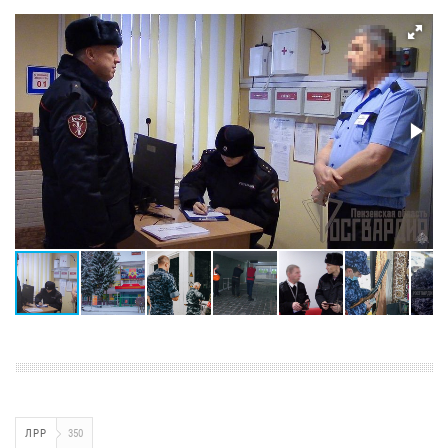
ЛРР
350