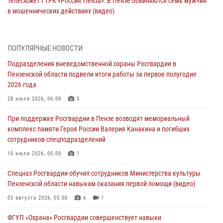
Телесюжет ГТРК «Россия.Пенза»: В Пензе обвиняются семь мужчин
в мошеннических действиях (видео)
05 августа 2026, 15:50
1
В Заречном росгвардейцы почтили память легендарного генерала
ПОПУЛЯРНЫЕ НОВОСТИ
Яковлева
Подразделения вневедомственной охраны Росгвардии в
05 августа 2026, 07:00
Пензенской области подвели итоги работы за первое полугодие
2026 года
Сотрудники пензенского ОМОН «Страж» познакомили участников
сборов «Гвардеец» с вооружением и техникой Росгвардии
28 июля 2026, 06:08
5
05 августа 2026, 06:15
6
При поддержке Росгвардии в Пензе возводят мемориальный
комплекс памяти Героя России Валерия Канакина и погибших
В Пензе сотрудники Росгвардии оказали помощь
сотрудников спецподразделений
дезориентированному пенсионеру
10 июля 2026, 05:00
1
05 августа 2026, 04:00
Спецназ Росгвардии обучил сотрудников Министерства культуры
В Пензе при силовой поддержке Росгвардии пресечена
Пензенской области навыкам оказания первой помощи (видео)
деятельность ОПГ, маскировавшейся под реабилитационный центр
(видео)
03 августа 2026, 05:00
6
1
04 августа 2026, 07:05
4
1
ФГУП «Охрана» Росгвардии совершенствует навыки