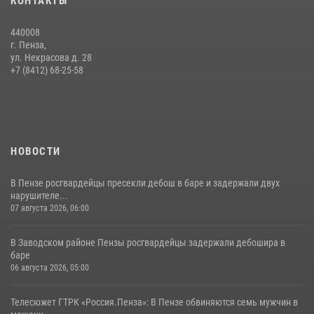
КОНТАКТЫ
Пучков посетил 55-й Всероссийский Лермонтовский праздник
поэзии в «Тарханах»
440008
11 июля 2026, 10:00
2
г. Пенза,
ул. Некрасова д. 28
В Пензе сотрудники Росгвардии обезвредили артиллерийский
+7 (8412) 68-25-58
боеприпас времен Великой Отечественной войны (видео)
13 июля 2026, 05:03
5
1
НОВОСТИ
В Пензе росгвардейцы пресекли дебош в баре и задержали двух
нарушителе...
07 августа 2026, 06:00
В Заводском районе Пензы росгвардейцы задержали дебошира в
баре
06 августа 2026, 05:00
Телесюжет ГТРК «Россия.Пенза»: В Пензе обвиняются семь мужчин в