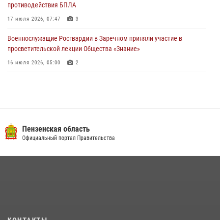
противодействия БПЛА
17 июля 2026, 07:47
3
Военнослужащие Росгвардии в Заречном приняли участие в
просветительской лекции Общества «Знание»
16 июля 2026, 05:00
2
Пензенский спецназ Росгвардии готовит студентов к окружному
этапу «Зарницы 2.0» (видео)
10 июля 2026, 06:01
6
1
Интервью с сотрудником службы ОМОН: как проходит день на
Пензенская область
службе
Официальный портал Правительства
15 июля 2026, 07:00
Сотрудники пензенского ОМОН «Страж» познакомили участников
сборов «Гвардеец» с вооружением и техникой Росгвардии
05 августа 2026, 06:15
6
Начальник Управления Росгвардии по Пензенской области Павел