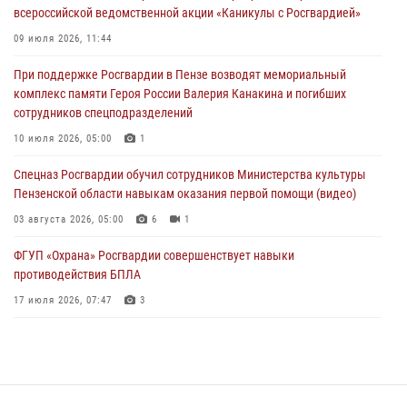
03 августа 2026, 07:14
1
всероссийской ведомственной акции «Каникулы с Росгвардией»
В Пензе сотрудники Росгвардии задержали мужчину, который
09 июля 2026, 11:44
криками и нецензурной бранью напугал жильцов многоквартирного
При поддержке Росгвардии в Пензе возводят мемориальный
дома
комплекс памяти Героя России Валерия Канакина и погибших
03 августа 2026, 05:59
сотрудников спецподразделений
Росгвардейцы Пензенской области отмечают 35-летие дежурной
10 июля 2026, 05:00
1
службы
Спецназ Росгвардии обучил сотрудников Министерства культуры
03 августа 2026, 05:15
Пензенской области навыкам оказания первой помощи (видео)
03 августа 2026, 05:00
6
1
ФГУП «Охрана» Росгвардии совершенствует навыки
противодействия БПЛА
17 июля 2026, 07:47
3
Военнослужащие Росгвардии в Заречном приняли участие в
просветительской лекции Общества «Знание»
16 июля 2026, 05:00
2