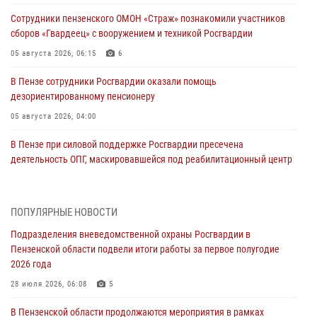
Сотрудники пензенского ОМОН «Страж» познакомили участников
сборов «Гвардеец» с вооружением и техникой Росгвардии
05 августа 2026, 06:15
6
В Пензе сотрудники Росгвардии оказали помощь
дезориентированному пенсионеру
05 августа 2026, 04:00
В Пензе при силовой поддержке Росгвардии пресечена
деятельность ОПГ, маскировавшейся под реабилитационный центр
(видео)
04 августа 2026, 07:05
4
1
ПОПУЛЯРНЫЕ НОВОСТИ
В Управлении Росгвардии по Пензенской области подвели итоги
Подразделения вневедомственной охраны Росгвардии в
работы за первое полугодие 2026 года
Пензенской области подвели итоги работы за первое полугодие
04 августа 2026, 06:08
2026 года
Росгвардия обеспечила безопасность праздничных мероприятий в
28 июля 2026, 06:08
5
День ВДВ в Пензе
В Пензенской области продолжаются мероприятия в рамках