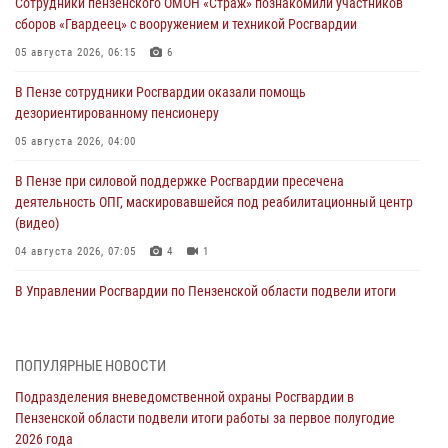
Сотрудники пензенского ОМОН «Страж» познакомили участников
сборов «Гвардеец» с вооружением и техникой Росгвардии
05 августа 2026, 06:15
6
В Пензе сотрудники Росгвардии оказали помощь
дезориентированному пенсионеру
05 августа 2026, 04:00
В Пензе при силовой поддержке Росгвардии пресечена
деятельность ОПГ, маскировавшейся под реабилитационный центр
(видео)
04 августа 2026, 07:05
4
1
В Управлении Росгвардии по Пензенской области подвели итоги
работы за первое полугодие 2026 года
04 августа 2026, 06:08
ПОПУЛЯРНЫЕ НОВОСТИ
Росгвардия обеспечила безопасность праздничных мероприятий в
Подразделения вневедомственной охраны Росгвардии в
День ВДВ в Пензе
Пензенской области подвели итоги работы за первое полугодие
03 августа 2026, 07:14
1
2026 года