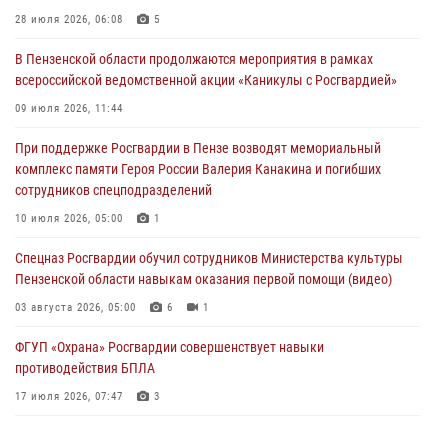
В Пензе сотрудники Росгвардии задержали мужчину, который
28 июля 2026, 06:08
5
криками и нецензурной бранью напугал жильцов многоквартирного
В Пензенской области продолжаются мероприятия в рамках
дома
всероссийской ведомственной акции «Каникулы с Росгвардией»
03 августа 2026, 05:59
09 июля 2026, 11:44
Росгвардейцы Пензенской области отмечают 35-летие дежурной
При поддержке Росгвардии в Пензе возводят мемориальный
службы
комплекс памяти Героя России Валерия Канакина и погибших
03 августа 2026, 05:15
сотрудников спецподразделений
Спецназ Росгвардии обучил сотрудников Министерства культуры
10 июля 2026, 05:00
1
Пензенской области навыкам оказания первой помощи (видео)
Спецназ Росгвардии обучил сотрудников Министерства культуры
03 августа 2026, 05:00
6
1
Пензенской области навыкам оказания первой помощи (видео)
03 августа 2026, 05:00
6
1
ФГУП «Охрана» Росгвардии совершенствует навыки
противодействия БПЛА
17 июля 2026, 07:47
3
Военнослужащие Росгвардии в Заречном приняли участие в