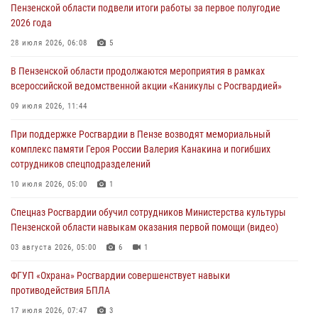
05 августа 2026, 06:15
6
Пензенской области подвели итоги работы за первое полугодие
2026 года
В Пензе сотрудники Росгвардии оказали помощь
дезориентированному пенсионеру
28 июля 2026, 06:08
5
05 августа 2026, 04:00
В Пензенской области продолжаются мероприятия в рамках
всероссийской ведомственной акции «Каникулы с Росгвардией»
В Пензе при силовой поддержке Росгвардии пресечена
деятельность ОПГ, маскировавшейся под реабилитационный центр
09 июля 2026, 11:44
(видео)
При поддержке Росгвардии в Пензе возводят мемориальный
04 августа 2026, 07:05
4
1
комплекс памяти Героя России Валерия Канакина и погибших
сотрудников спецподразделений
В Управлении Росгвардии по Пензенской области подвели итоги
работы за первое полугодие 2026 года
10 июля 2026, 05:00
1
04 августа 2026, 06:08
Спецназ Росгвардии обучил сотрудников Министерства культуры
Пензенской области навыкам оказания первой помощи (видео)
03 августа 2026, 05:00
6
1
ФГУП «Охрана» Росгвардии совершенствует навыки
противодействия БПЛА
17 июля 2026, 07:47
3