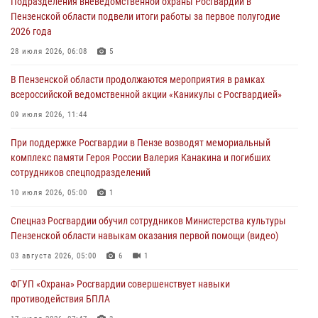
Подразделения вневедомственной охраны Росгвардии в
05 августа 2026, 07:00
Пензенской области подвели итоги работы за первое полугодие
2026 года
Сотрудники пензенского ОМОН «Страж» познакомили участников
сборов «Гвардеец» с вооружением и техникой Росгвардии
28 июля 2026, 06:08
5
05 августа 2026, 06:15
6
В Пензенской области продолжаются мероприятия в рамках
всероссийской ведомственной акции «Каникулы с Росгвардией»
В Пензе сотрудники Росгвардии оказали помощь
дезориентированному пенсионеру
09 июля 2026, 11:44
05 августа 2026, 04:00
При поддержке Росгвардии в Пензе возводят мемориальный
комплекс памяти Героя России Валерия Канакина и погибших
В Пензе при силовой поддержке Росгвардии пресечена
сотрудников спецподразделений
деятельность ОПГ, маскировавшейся под реабилитационный центр
(видео)
10 июля 2026, 05:00
1
04 августа 2026, 07:05
4
1
Спецназ Росгвардии обучил сотрудников Министерства культуры
Пензенской области навыкам оказания первой помощи (видео)
03 августа 2026, 05:00
6
1
ФГУП «Охрана» Росгвардии совершенствует навыки
противодействия БПЛА