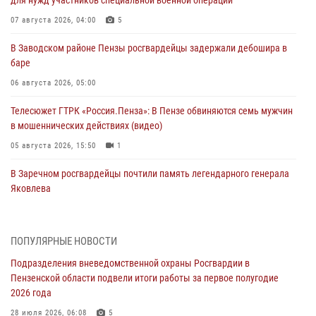
для нужд участников специальной военной операции
07 августа 2026, 04:00
5
В Заводском районе Пензы росгвардейцы задержали дебошира в
баре
06 августа 2026, 05:00
Телесюжет ГТРК «Россия.Пенза»: В Пензе обвиняются семь мужчин
в мошеннических действиях (видео)
05 августа 2026, 15:50
1
В Заречном росгвардейцы почтили память легендарного генерала
Яковлева
05 августа 2026, 07:00
Сотрудники пензенского ОМОН «Страж» познакомили участников
ПОПУЛЯРНЫЕ НОВОСТИ
сборов «Гвардеец» с вооружением и техникой Росгвардии
Подразделения вневедомственной охраны Росгвардии в
05 августа 2026, 06:15
6
Пензенской области подвели итоги работы за первое полугодие
2026 года
В Пензе сотрудники Росгвардии оказали помощь
дезориентированному пенсионеру
28 июля 2026, 06:08
5