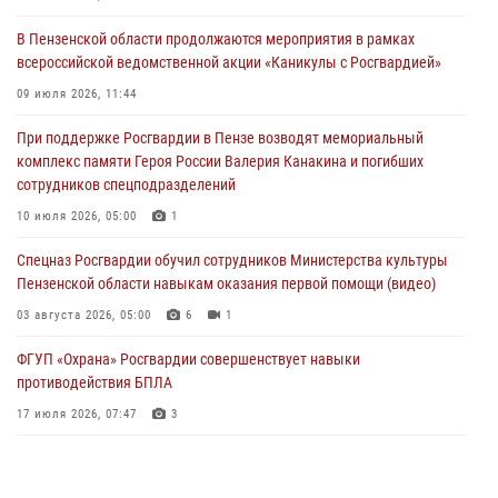
05 августа 2026, 04:00
В Пензенской области продолжаются мероприятия в рамках
всероссийской ведомственной акции «Каникулы с Росгвардией»
В Пензе при силовой поддержке Росгвардии пресечена
деятельность ОПГ, маскировавшейся под реабилитационный центр
09 июля 2026, 11:44
(видео)
При поддержке Росгвардии в Пензе возводят мемориальный
04 августа 2026, 07:05
4
1
комплекс памяти Героя России Валерия Канакина и погибших
сотрудников спецподразделений
В Управлении Росгвардии по Пензенской области подвели итоги
работы за первое полугодие 2026 года
10 июля 2026, 05:00
1
04 августа 2026, 06:08
Спецназ Росгвардии обучил сотрудников Министерства культуры
Пензенской области навыкам оказания первой помощи (видео)
03 августа 2026, 05:00
6
1
ФГУП «Охрана» Росгвардии совершенствует навыки
противодействия БПЛА
17 июля 2026, 07:47
3
Пензенский спецназ Росгвардии готовит студентов к окружному
этапу «Зарницы 2.0» (видео)