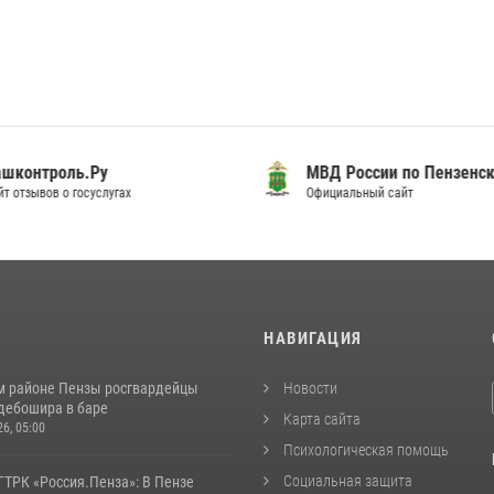
шконтроль.Ру
МВД России по Пензенск
т отзывов о госуслугах
Официальный сайт
И
НАВИГАЦИЯ
м районе Пензы росгвардейцы
Новости
дебошира в баре
Карта сайта
26, 05:00
Психологическая помощь
Социальная защита
ГТРК «Россия.Пенза»: В Пензе