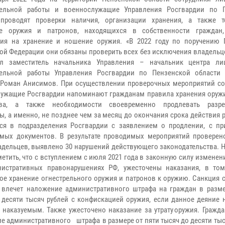
тельной работы и военнослужащие Управления Росгвардии по 
 проводят проверки наличия, организации хранения, а также т
ие оружия и патронов, находящихся в собственности граждан
ния на хранение и ношение оружия.
«В 2022 году по поручению 
ой Федерации они обязаны проверить всех без исключения владельц
ил заместитель начальника Управления – начальник центра ли
тельной работы Управления Росгвардии по Пензенской области
 Роман Анисимов.
При осуществлении проверочных мероприятий со
ужащие Росгвардии напоминают гражданам правила хранения оружи
тва, а также необходимости своевременно продлевать разре
ы, а именно, не позднее чем за месяц до окончания срока действия
ся в подразделения Росгвардии с заявлением о продлении, с п
имых документов.
В результате проводимых мероприятий проверено
адельцев, выявлено 30 нарушений действующего законодательства.
Н
метить, что с вступлением с июля 2021 года в законную силу изменен
истративных правонарушениях РФ, ужесточены наказания, в том
ое хранение огнестрельного оружия и патронов к оружию. Санкция с
влечет наложение административного штрафа на граждан в разме
 десяти тысяч рублей с конфискацией оружия, если данное деяние 
о наказуемым.
Также ужесточено наказание за утрату оружия. Гражд
е административного штрафа в размере от пяти тысяч до десяти тыс