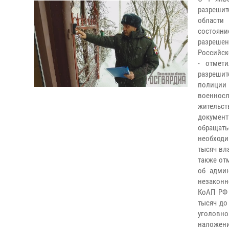
разреши
области
состоян
разреше
Российск
- отмет
разреши
полиции
военносл
жительс
документ
обращать
необход
тысяч вл
также от
об админ
незаконн
КоАП РФ 
тысяч до
уголовн
наложени