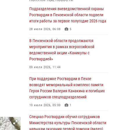
маскировавшейся под реабилитационный
центр (видео)
Подразделения вневедомственной охраны
Росгвардии в Пензенской области подвели
04 августа 2026, 07:05
4
1
итоги работы за первое полугодие 2026 года
В Управлении Росгвардии по Пензенской
28 июля 2026, 06:08
5
области подвели итоги работы за первое
полугодие 2026 года
В Пензенской области продолжаются
мероприятия в рамках всероссийской
04 августа 2026, 06:08
ведомственной акции «Каникулы с
Росгвардией»
Росгвардия обеспечила безопасность
праздничных мероприятий в День ВДВ в
09 июля 2026, 11:44
Пензе
При поддержке Росгвардии в Пензе
03 августа 2026, 07:14
1
возводят мемориальный комплекс памяти
Героя России Валерия Канакина и погибших
В Пензе сотрудники Росгвардии задержали
сотрудников спецподразделений
мужчину, который криками и нецензурной
бранью напугал жильцов многоквартирного
10 июля 2026, 05:00
1
дома
Спецназ Росгвардии обучил сотрудников
03 августа 2026, 05:59
Министерства культуры Пензенской области
навыкам оказания первой помощи (видео)
Росгвардейцы Пензенской области отмечают