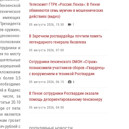
Телесюжет ГТРК «Россия.Пенза»: В Пензе
Пензенской
обвиняются семь мужчин в мошеннических
ехническое
действиях (видео)
, имеющих
Президента
05 августа 2026, 15:50
1
ев оружия»,
цензионно-
В Заречном росгвардейцы почтили память
 полковник
легендарного генерала Яковлева
трудники и
05 августа 2026, 07:00
я по месту
шительные
Сотрудники пензенского ОМОН «Страж»
 разрешений
познакомили участников сборов «Гвардеец»
риложением
с вооружением и техникой Росгвардии
 более 3,5
05 августа 2026, 06:15
6
еобходимо
ий в Кодекс
В Пензе сотрудники Росгвардии оказали
 числе, за
помощь дезориентированному пенсионеру
татьи 20.10
ре от пяти
05 августа 2026, 04:00
не является
В Пензе при силовой поддержке Росгвардии
анам грозит
пресечена деятельность ОПГ,
яч рублей с
ПОПУЛЯРНЫЕ НОВОСТИ