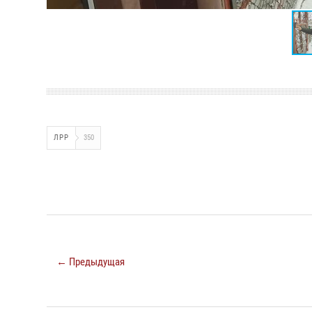
ЛРР
350
← Предыдущая