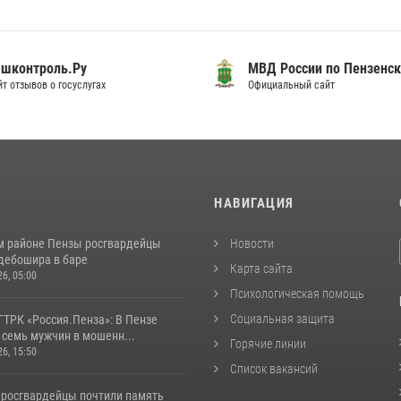
шконтроль.Ру
МВД России по Пензенск
т отзывов о госуслугах
Официальный сайт
И
НАВИГАЦИЯ
м районе Пензы росгвардейцы
Новости
дебошира в баре
Карта сайта
26, 05:00
Психологическая помощь
Социальная защита
ГТРК «Россия.Пенза»: В Пензе
 семь мужчин в мошенн...
Горячие линии
26, 15:50
Список вакансий
 росгвардейцы почтили память