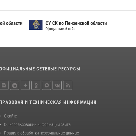
Начальник Управления Росгвардии по
Пензенской области Павел Пучков посетил
55-й Всероссийский Лермонтовский праздник
ой области
СУ СК по Пензенской области
поэзии в «Тарханах»
Официальный сайт
11 июля 2026, 10:00
2
В Пензе сотрудники Росгвардии обезвредили
артиллерийский боеприпас времен Великой
Отечественной войны (видео)
13 июля 2026, 05:03
5
1
ОФИЦИАЛЬНЫЕ СЕТЕВЫЕ РЕСУРСЫ
ПРАВОВАЯ И ТЕХНИЧЕСКАЯ ИНФОРМАЦИЯ
О сайте
Об использовании информации сайта
Правила обработки персональных данных