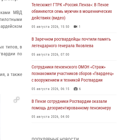
Телесюжет ГТРК «Россия.Пенза»: В Пензе
обвиняются семь мужчин в мошеннических
никами МВД
действиях (видео)
спилотными
вардейском
05 августа 2026, 15:50
1
В Заречном росгвардейцы почтили память
легендарного генерала Яковлева
ых типов, в
гвардии по
05 августа 2026, 07:00
Сотрудники пензенского ОМОН «Страж»
познакомили участников сборов «Гвардеец»
я, а также
с вооружением и техникой Росгвардии
05 августа 2026, 06:15
6
В Пензе сотрудники Росгвардии оказали
помощь дезориентированному пенсионеру
05 августа 2026, 04:00
В Пензе при силовой поддержке Росгвардии
пресечена деятельность ОПГ,
ПОПУЛЯРНЫЕ НОВОСТИ