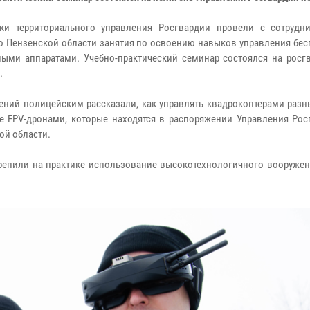
ики территориального управления Росгвардии провели с сотруд
о Пензенской области занятия по освоению навыков управления бе
ными аппаратами. Учебно-практический семинар состоялся на росг
.
чений полицейским рассказали, как управлять квадрокоптерами разн
е FPV-дронами, которые находятся в распоряжении Управления Рос
ой области.
репили на практике использование высокотехнологичного вооружени