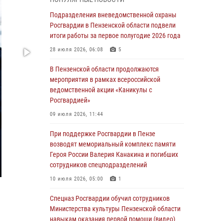
маскировавшейся под реабилитационный
центр (видео)
Подразделения вневедомственной охраны
Росгвардии в Пензенской области подвели
04 августа 2026, 07:05
4
1
итоги работы за первое полугодие 2026 года
В Управлении Росгвардии по Пензенской
28 июля 2026, 06:08
5
области подвели итоги работы за первое
полугодие 2026 года
В Пензенской области продолжаются
мероприятия в рамках всероссийской
04 августа 2026, 06:08
ведомственной акции «Каникулы с
Росгвардией»
Росгвардия обеспечила безопасность
праздничных мероприятий в День ВДВ в
09 июля 2026, 11:44
Пензе
При поддержке Росгвардии в Пензе
03 августа 2026, 07:14
1
возводят мемориальный комплекс памяти
Героя России Валерия Канакина и погибших
В Пензе сотрудники Росгвардии задержали
сотрудников спецподразделений
мужчину, который криками и нецензурной
бранью напугал жильцов многоквартирного
10 июля 2026, 05:00
1
дома
Спецназ Росгвардии обучил сотрудников
03 августа 2026, 05:59
Министерства культуры Пензенской области
навыкам оказания первой помощи (видео)
Росгвардейцы Пензенской области отмечают