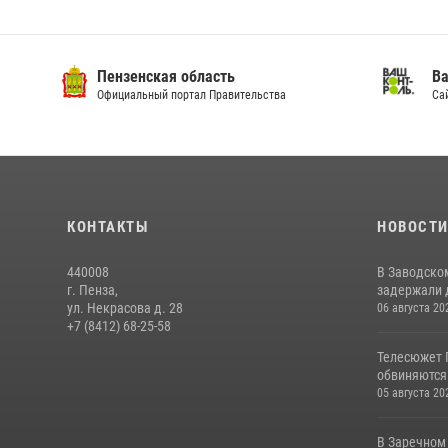
Пензенская область
Ва
Официальный портал Правительства
Сай
КОНТАКТЫ
НОВОСТ
440008
В Заводско
г. Пенза,
задержали 
ул. Некрасова д. 28
06 августа 20
+7 (8412) 68-25-58
Телесюжет 
обвиняются
05 августа 20
В Заречном