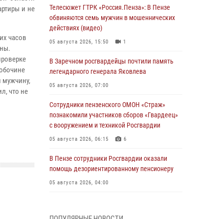
Телесюжет ГТРК «Россия.Пенза»: В Пензе
артиры и не
обвиняются семь мужчин в мошеннических
действиях (видео)
их часов
05 августа 2026, 15:50
1
ны.
проверке
В Заречном росгвардейцы почтили память
 обочине
легендарного генерала Яковлева
 мужчину,
05 августа 2026, 07:00
л, что не
Сотрудники пензенского ОМОН «Страж»
познакомили участников сборов «Гвардеец»
с вооружением и техникой Росгвардии
05 августа 2026, 06:15
6
В Пензе сотрудники Росгвардии оказали
помощь дезориентированному пенсионеру
05 августа 2026, 04:00
В Пензе при силовой поддержке Росгвардии
пресечена деятельность ОПГ,
ПОПУЛЯРНЫЕ НОВОСТИ