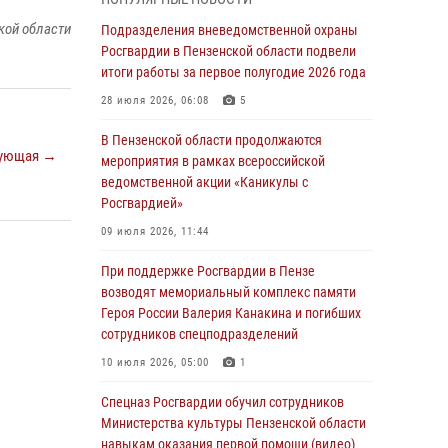
маскировавшейся под реабилитационный
кой области
центр (видео)
Подразделения вневедомственной охраны
Росгвардии в Пензенской области подвели
04 августа 2026, 07:05
4
1
итоги работы за первое полугодие 2026 года
В Управлении Росгвардии по Пензенской
28 июля 2026, 06:08
5
области подвели итоги работы за первое
полугодие 2026 года
В Пензенской области продолжаются
ующая →
мероприятия в рамках всероссийской
04 августа 2026, 06:08
ведомственной акции «Каникулы с
Росгвардией»
Росгвардия обеспечила безопасность
праздничных мероприятий в День ВДВ в
09 июля 2026, 11:44
Пензе
При поддержке Росгвардии в Пензе
03 августа 2026, 07:14
1
возводят мемориальный комплекс памяти
Героя России Валерия Канакина и погибших
В Пензе сотрудники Росгвардии задержали
сотрудников спецподразделений
мужчину, который криками и нецензурной
бранью напугал жильцов многоквартирного
10 июля 2026, 05:00
1
дома
Спецназ Росгвардии обучил сотрудников
03 августа 2026, 05:59
Министерства культуры Пензенской области
навыкам оказания первой помощи (видео)
Росгвардейцы Пензенской области отмечают