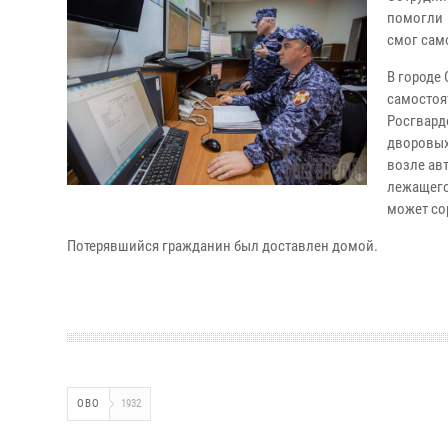
помогли 
смог сам
В городе
самостоя
Росгвард
дворовых
возле ав
лежащего
может со
Потерявшийся гражданин был доставлен домой.
ОВО
1932