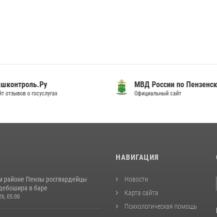
шконтроль.Ру
МВД России по Пензенск
т отзывов о госуслугах
Официальный сайт
И
НАВИГАЦИЯ
м районе Пензы росгвардейцы
Новости
дебошира в баре
Карта сайта
26, 05:00
Психологическая помощь