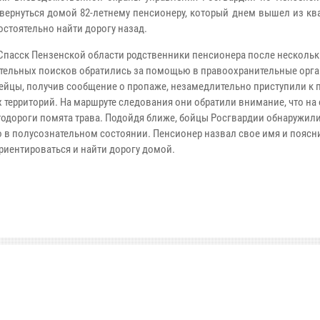
вернуться домой 82-летнему пенсионеру, который днем вышел из кв
остоятельно найти дорогу назад.
 Спасск Пензенской области родственники пенсионера после нескольк
тельных поисков обратились за помощью в правоохранительные орга
ейцы, получив сообщение о пропаже, незамедлительно приступили к 
 территорий. На маршруте следования они обратили внимание, что на
тодороги помята трава. Подойдя ближе, бойцы Росгвардии обнаружили
 в полусознательном состоянии. Пенсионер назвал свое имя и поясни
риентироваться и найти дорогу домой.