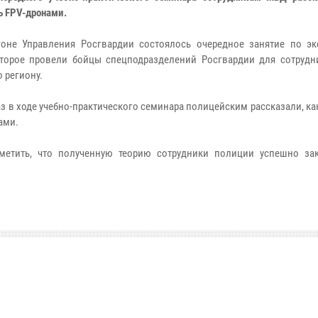
ь FPV-дронами.
оне Управления Росгвардии состоялось очередное занятие по эк
торое провели бойцы спецподразделений Росгвардии для сотруд
 региону.
аз в ходе учебно-практического семинара полицейским рассказали, ка
ами.
метить, что полученную теорию сотрудники полиции успешно за