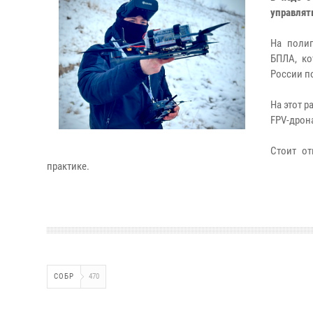
управлят
На полиг
БПЛА, ко
России по
На этот р
FPV-дрон
Стоит от
практике.
СОБР
470