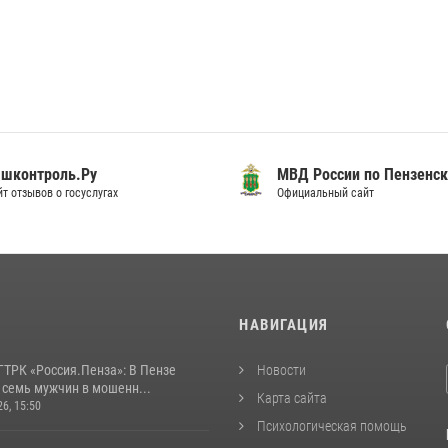
шконтроль.Ру
МВД России по Пензенск
т отзывов о госуслугах
Официальный сайт
И
НАВИГАЦИЯ
ГТРК «Россия.Пенза»: В Пензе
Новости
 семь мужчин в мошенн...
Карта сайта
26, 15:50
Психологическая помощь