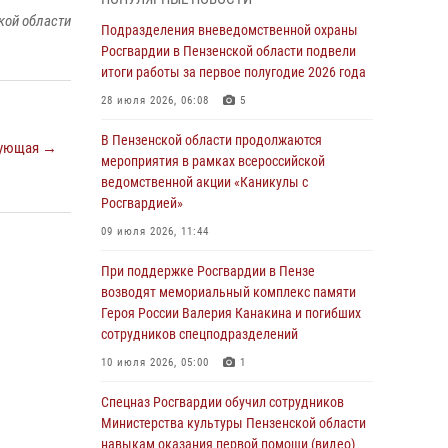
В Управлении Росгвардии по Пензенской
кой области
области подвели итоги работы за первое
Подразделения вневедомственной охраны
полугодие 2026 года
Росгвардии в Пензенской области подвели
итоги работы за первое полугодие 2026 года
04 августа 2026, 06:08
28 июля 2026, 06:08
5
Росгвардия обеспечила безопасность
праздничных мероприятий в День ВДВ в
В Пензенской области продолжаются
ующая →
Пензе
мероприятия в рамках всероссийской
ведомственной акции «Каникулы с
03 августа 2026, 07:14
1
Росгвардией»
В Пензе сотрудники Росгвардии задержали
09 июля 2026, 11:44
мужчину, который криками и нецензурной
бранью напугал жильцов многоквартирного
При поддержке Росгвардии в Пензе
дома
возводят мемориальный комплекс памяти
Героя России Валерия Канакина и погибших
03 августа 2026, 05:59
сотрудников спецподразделений
Росгвардейцы Пензенской области отмечают
10 июля 2026, 05:00
1
35-летие дежурной службы
Спецназ Росгвардии обучил сотрудников
03 августа 2026, 05:15
Министерства культуры Пензенской области
навыкам оказания первой помощи (видео)
Спецназ Росгвардии обучил сотрудников