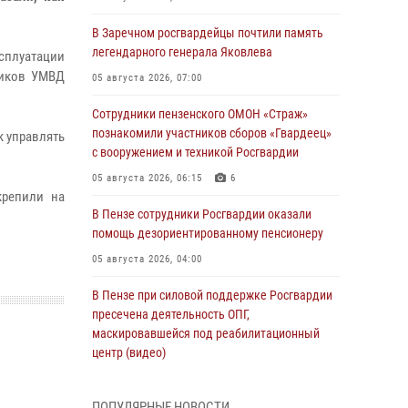
В Заречном росгвардейцы почтили память
легендарного генерала Яковлева
сплуатации
ников УМВД
05 августа 2026, 07:00
Сотрудники пензенского ОМОН «Страж»
познакомили участников сборов «Гвардеец»
к управлять
с вооружением и техникой Росгвардии
05 августа 2026, 06:15
6
крепили на
В Пензе сотрудники Росгвардии оказали
помощь дезориентированному пенсионеру
05 августа 2026, 04:00
В Пензе при силовой поддержке Росгвардии
пресечена деятельность ОПГ,
маскировавшейся под реабилитационный
центр (видео)
04 августа 2026, 07:05
4
1
ПОПУЛЯРНЫЕ НОВОСТИ