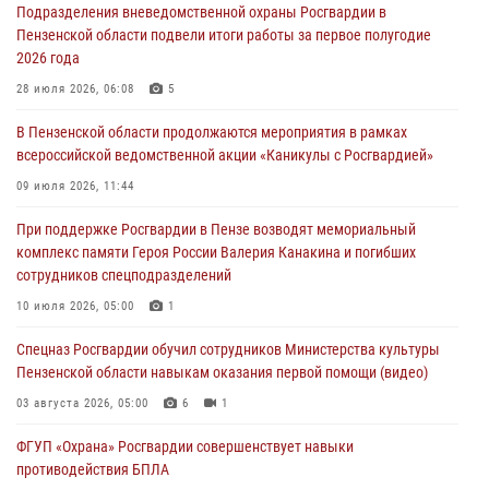
Подразделения вневедомственной охраны Росгвардии в
05 августа 2026, 06:15
6
Пензенской области подвели итоги работы за первое полугодие
2026 года
В Пензе сотрудники Росгвардии оказали помощь
дезориентированному пенсионеру
28 июля 2026, 06:08
5
05 августа 2026, 04:00
В Пензенской области продолжаются мероприятия в рамках
всероссийской ведомственной акции «Каникулы с Росгвардией»
В Пензе при силовой поддержке Росгвардии пресечена
деятельность ОПГ, маскировавшейся под реабилитационный центр
09 июля 2026, 11:44
(видео)
При поддержке Росгвардии в Пензе возводят мемориальный
04 августа 2026, 07:05
4
1
комплекс памяти Героя России Валерия Канакина и погибших
сотрудников спецподразделений
В Управлении Росгвардии по Пензенской области подвели итоги
работы за первое полугодие 2026 года
10 июля 2026, 05:00
1
04 августа 2026, 06:08
Спецназ Росгвардии обучил сотрудников Министерства культуры
Пензенской области навыкам оказания первой помощи (видео)
03 августа 2026, 05:00
6
1
ФГУП «Охрана» Росгвардии совершенствует навыки
противодействия БПЛА