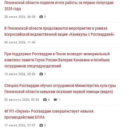
Пензенской области подвели итоги работы за первое полугодие
04 августа 2026, 06:08
2026 года
Росгвардия обеспечила безопасность праздничных мероприятий в
28 июля 2026, 06:08
5
День ВДВ в Пензе
В Пензенской области продолжаются мероприятия в рамках
03 августа 2026, 07:14
1
всероссийской ведомственной акции «Каникулы с Росгвардией»
В Пензе сотрудники Росгвардии задержали мужчину, который
09 июля 2026, 11:44
криками и нецензурной бранью напугал жильцов многоквартирного
При поддержке Росгвардии в Пензе возводят мемориальный
дома
комплекс памяти Героя России Валерия Канакина и погибших
03 августа 2026, 05:59
сотрудников спецподразделений
Росгвардейцы Пензенской области отмечают 35-летие дежурной
10 июля 2026, 05:00
1
службы
Спецназ Росгвардии обучил сотрудников Министерства культуры
03 августа 2026, 05:15
Пензенской области навыкам оказания первой помощи (видео)
03 августа 2026, 05:00
6
1
ФГУП «Охрана» Росгвардии совершенствует навыки
противодействия БПЛА
17 июля 2026, 07:47
3