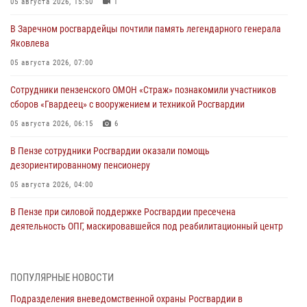
05 августа 2026, 15:50
1
В Заречном росгвардейцы почтили память легендарного генерала
Яковлева
05 августа 2026, 07:00
Сотрудники пензенского ОМОН «Страж» познакомили участников
сборов «Гвардеец» с вооружением и техникой Росгвардии
05 августа 2026, 06:15
6
В Пензе сотрудники Росгвардии оказали помощь
дезориентированному пенсионеру
05 августа 2026, 04:00
В Пензе при силовой поддержке Росгвардии пресечена
деятельность ОПГ, маскировавшейся под реабилитационный центр
(видео)
04 августа 2026, 07:05
4
1
ПОПУЛЯРНЫЕ НОВОСТИ
В Управлении Росгвардии по Пензенской области подвели итоги
Подразделения вневедомственной охраны Росгвардии в
работы за первое полугодие 2026 года