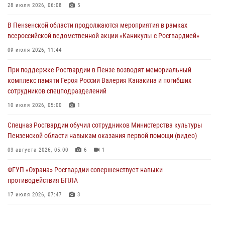
дезориентированному пенсионеру
28 июля 2026, 06:08
5
05 августа 2026, 04:00
В Пензенской области продолжаются мероприятия в рамках
всероссийской ведомственной акции «Каникулы с Росгвардией»
В Пензе при силовой поддержке Росгвардии пресечена
деятельность ОПГ, маскировавшейся под реабилитационный центр
09 июля 2026, 11:44
(видео)
При поддержке Росгвардии в Пензе возводят мемориальный
04 августа 2026, 07:05
4
1
комплекс памяти Героя России Валерия Канакина и погибших
сотрудников спецподразделений
В Управлении Росгвардии по Пензенской области подвели итоги
работы за первое полугодие 2026 года
10 июля 2026, 05:00
1
04 августа 2026, 06:08
Спецназ Росгвардии обучил сотрудников Министерства культуры
Пензенской области навыкам оказания первой помощи (видео)
03 августа 2026, 05:00
6
1
ФГУП «Охрана» Росгвардии совершенствует навыки
противодействия БПЛА
17 июля 2026, 07:47
3
Пензенский спецназ Росгвардии готовит студентов к окружному