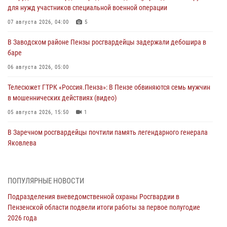
для нужд участников специальной военной операции
07 августа 2026, 04:00
5
В Заводском районе Пензы росгвардейцы задержали дебошира в
баре
06 августа 2026, 05:00
Телесюжет ГТРК «Россия.Пенза»: В Пензе обвиняются семь мужчин
в мошеннических действиях (видео)
05 августа 2026, 15:50
1
В Заречном росгвардейцы почтили память легендарного генерала
Яковлева
05 августа 2026, 07:00
Сотрудники пензенского ОМОН «Страж» познакомили участников
ПОПУЛЯРНЫЕ НОВОСТИ
сборов «Гвардеец» с вооружением и техникой Росгвардии
Подразделения вневедомственной охраны Росгвардии в
05 августа 2026, 06:15
6
Пензенской области подвели итоги работы за первое полугодие
2026 года
В Пензе сотрудники Росгвардии оказали помощь