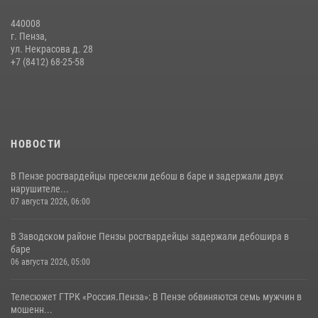
05 августа 2026, 06:15
6
440008
г. Пенза,
Начальник Управления Росгвардии по Пензенской области Павел
ул. Некрасова д. 28
Пучков посетил 55-й Всероссийский Лермонтовский праздник
+7 (8412) 68-25-58
поэзии в «Тарханах»
11 июля 2026, 10:00
2
НОВОСТИ
В Пензе росгвардейцы пресекли дебош в баре и задержали двух
нарушителе...
07 августа 2026, 06:00
В Заводском районе Пензы росгвардейцы задержали дебошира в
баре
06 августа 2026, 05:00
Телесюжет ГТРК «Россия.Пенза»: В Пензе обвиняются семь мужчин в
мошенн...