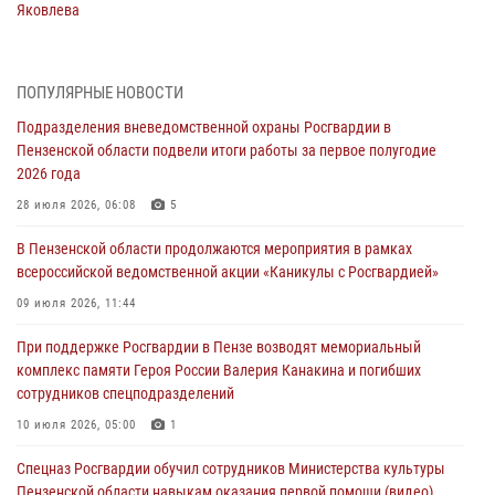
Яковлева
05 августа 2026, 07:00
Сотрудники пензенского ОМОН «Страж» познакомили участников
ПОПУЛЯРНЫЕ НОВОСТИ
сборов «Гвардеец» с вооружением и техникой Росгвардии
Подразделения вневедомственной охраны Росгвардии в
05 августа 2026, 06:15
6
Пензенской области подвели итоги работы за первое полугодие
2026 года
В Пензе сотрудники Росгвардии оказали помощь
дезориентированному пенсионеру
28 июля 2026, 06:08
5
05 августа 2026, 04:00
В Пензенской области продолжаются мероприятия в рамках
всероссийской ведомственной акции «Каникулы с Росгвардией»
В Пензе при силовой поддержке Росгвардии пресечена
деятельность ОПГ, маскировавшейся под реабилитационный центр
09 июля 2026, 11:44
(видео)
При поддержке Росгвардии в Пензе возводят мемориальный
04 августа 2026, 07:05
4
1
комплекс памяти Героя России Валерия Канакина и погибших
сотрудников спецподразделений
В Управлении Росгвардии по Пензенской области подвели итоги
работы за первое полугодие 2026 года
10 июля 2026, 05:00
1
04 августа 2026, 06:08
Спецназ Росгвардии обучил сотрудников Министерства культуры
Пензенской области навыкам оказания первой помощи (видео)