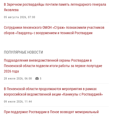
В Заречном росгвардейцы почтили память легендарного генерала
Яковлева
05 августа 2026, 07:00
Сотрудники пензенского ОМОН «Страж» познакомили участников
сборов «Гвардеец» с вооружением и техникой Росгвардии
05 августа 2026, 06:15
6
В Пензе сотрудники Росгвардии оказали помощь
ПОПУЛЯРНЫЕ НОВОСТИ
дезориентированному пенсионеру
Подразделения вневедомственной охраны Росгвардии в
05 августа 2026, 04:00
Пензенской области подвели итоги работы за первое полугодие
2026 года
В Пензе при силовой поддержке Росгвардии пресечена
деятельность ОПГ, маскировавшейся под реабилитационный центр
28 июля 2026, 06:08
5
(видео)
В Пензенской области продолжаются мероприятия в рамках
04 августа 2026, 07:05
4
1
всероссийской ведомственной акции «Каникулы с Росгвардией»
В Управлении Росгвардии по Пензенской области подвели итоги
09 июля 2026, 11:44
работы за первое полугодие 2026 года
При поддержке Росгвардии в Пензе возводят мемориальный
04 августа 2026, 06:08