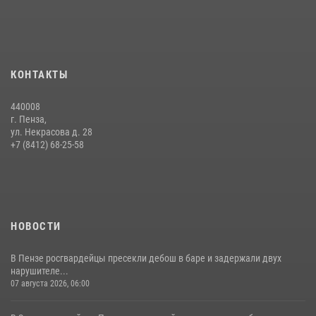
Интервью с сотрудником службы ОМОН: как проходит день на
службе
15 июля 2026, 07:00
Сотрудники пензенского ОМОН «Страж» познакомили участников
КОНТАКТЫ
сборов «Гвардеец» с вооружением и техникой Росгвардии
05 августа 2026, 06:15
6
440008
г. Пенза,
Начальник Управления Росгвардии по Пензенской области Павел
ул. Некрасова д. 28
Пучков посетил 55-й Всероссийский Лермонтовский праздник
+7 (8412) 68-25-58
поэзии в «Тарханах»
11 июля 2026, 10:00
2
НОВОСТИ
В Пензе росгвардейцы пресекли дебош в баре и задержали двух
нарушителе...
07 августа 2026, 06:00