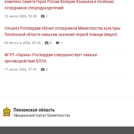
комплекс памяти Героя России Валерия Канакина и погибших
сотрудников спецподразделений
Росгвардия обеспечила безопасность праздничных мероприятий в
День ВДВ в Пензе
10 июля 2026, 05:00
1
03 августа 2026, 07:14
1
Спецназ Росгвардии обучил сотрудников Министерства культуры
Пензенской области навыкам оказания первой помощи (видео)
03 августа 2026, 05:00
6
1
ФГУП «Охрана» Росгвардии совершенствует навыки
противодействия БПЛА
17 июля 2026, 07:47
3
Пензенский спецназ Росгвардии готовит студентов к окружному
этапу «Зарницы 2.0» (видео)
10 июля 2026, 06:01
6
1
Военнослужащие Росгвардии в Заречном приняли участие в
Пензенская область
просветительской лекции Общества «Знание»
Официальный портал Правительства
16 июля 2026, 05:00
2