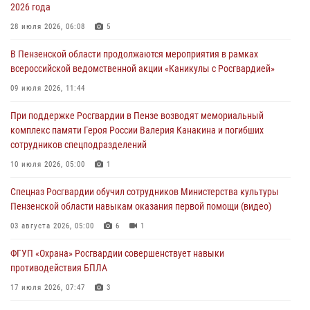
04 августа 2026, 06:08
2026 года
Росгвардия обеспечила безопасность праздничных мероприятий в
28 июля 2026, 06:08
5
День ВДВ в Пензе
В Пензенской области продолжаются мероприятия в рамках
03 августа 2026, 07:14
1
всероссийской ведомственной акции «Каникулы с Росгвардией»
В Пензе сотрудники Росгвардии задержали мужчину, который
09 июля 2026, 11:44
криками и нецензурной бранью напугал жильцов многоквартирного
При поддержке Росгвардии в Пензе возводят мемориальный
дома
комплекс памяти Героя России Валерия Канакина и погибших
03 августа 2026, 05:59
сотрудников спецподразделений
Росгвардейцы Пензенской области отмечают 35-летие дежурной
10 июля 2026, 05:00
1
службы
Спецназ Росгвардии обучил сотрудников Министерства культуры
03 августа 2026, 05:15
Пензенской области навыкам оказания первой помощи (видео)
03 августа 2026, 05:00
6
1
ФГУП «Охрана» Росгвардии совершенствует навыки
противодействия БПЛА
17 июля 2026, 07:47
3