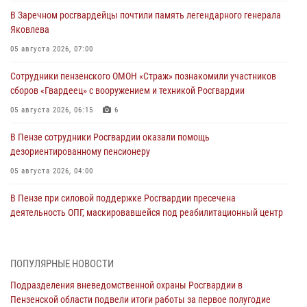
В Заречном росгвардейцы почтили память легендарного генерала
Яковлева
05 августа 2026, 07:00
Сотрудники пензенского ОМОН «Страж» познакомили участников
сборов «Гвардеец» с вооружением и техникой Росгвардии
05 августа 2026, 06:15
6
В Пензе сотрудники Росгвардии оказали помощь
дезориентированному пенсионеру
05 августа 2026, 04:00
В Пензе при силовой поддержке Росгвардии пресечена
деятельность ОПГ, маскировавшейся под реабилитационный центр
(видео)
04 августа 2026, 07:05
4
1
ПОПУЛЯРНЫЕ НОВОСТИ
В Управлении Росгвардии по Пензенской области подвели итоги
Подразделения вневедомственной охраны Росгвардии в
работы за первое полугодие 2026 года
Пензенской области подвели итоги работы за первое полугодие