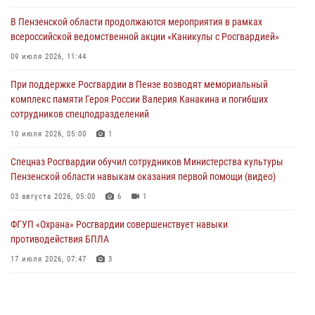
(видео)
В Пензенской области продолжаются мероприятия в рамках
04 августа 2026, 07:05
4
1
всероссийской ведомственной акции «Каникулы с Росгвардией»
В Управлении Росгвардии по Пензенской области подвели итоги
09 июля 2026, 11:44
работы за первое полугодие 2026 года
При поддержке Росгвардии в Пензе возводят мемориальный
04 августа 2026, 06:08
комплекс памяти Героя России Валерия Канакина и погибших
сотрудников спецподразделений
Росгвардия обеспечила безопасность праздничных мероприятий в
День ВДВ в Пензе
10 июля 2026, 05:00
1
03 августа 2026, 07:14
1
Спецназ Росгвардии обучил сотрудников Министерства культуры
Пензенской области навыкам оказания первой помощи (видео)
03 августа 2026, 05:00
6
1
ФГУП «Охрана» Росгвардии совершенствует навыки
противодействия БПЛА
17 июля 2026, 07:47
3
Пензенский спецназ Росгвардии готовит студентов к окружному
этапу «Зарницы 2.0» (видео)