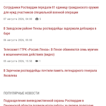
Сотрудники Росгвардии передали 81 единицу гражданского оружия
для нужд участников специальной военной операции
07 августа 2026, 04:00
5
В Заводском районе Пензы росгвардейцы задержали дебошира в
баре
06 августа 2026, 05:00
Телесюжет ГТРК «Россия.Пенза»: В Пензе обвиняются семь мужчин
в мошеннических действиях (видео)
05 августа 2026, 15:50
1
В Заречном росгвардейцы почтили память легендарного генерала
Яковлева
05 августа 2026, 07:00
Сотрудники пензенского ОМОН «Страж» познакомили участников
ПОПУЛЯРНЫЕ НОВОСТИ
сборов «Гвардеец» с вооружением и техникой Росгвардии
Подразделения вневедомственной охраны Росгвардии в
05 августа 2026, 06:15
6
Пензенской области подвели итоги работы за первое полугодие