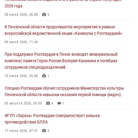
2026 года
В Пензе сотрудники Росгвардии оказали помощь
дезориентированному пенсионеру
28 июля 2026, 06:08
5
05 августа 2026, 04:00
В Пензенской области продолжаются мероприятия в рамках
всероссийской ведомственной акции «Каникулы с Росгвардией»
В Пензе при силовой поддержке Росгвардии пресечена
деятельность ОПГ, маскировавшейся под реабилитационный центр
09 июля 2026, 11:44
(видео)
При поддержке Росгвардии в Пензе возводят мемориальный
04 августа 2026, 07:05
4
1
комплекс памяти Героя России Валерия Канакина и погибших
сотрудников спецподразделений
В Управлении Росгвардии по Пензенской области подвели итоги
работы за первое полугодие 2026 года
10 июля 2026, 05:00
1
04 августа 2026, 06:08
Спецназ Росгвардии обучил сотрудников Министерства культуры
Пензенской области навыкам оказания первой помощи (видео)
03 августа 2026, 05:00
6
1
ФГУП «Охрана» Росгвардии совершенствует навыки
противодействия БПЛА
17 июля 2026, 07:47
3