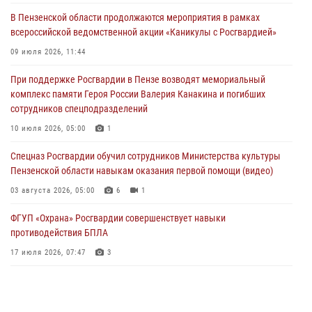
День ВДВ в Пензе
В Пензенской области продолжаются мероприятия в рамках
03 августа 2026, 07:14
1
всероссийской ведомственной акции «Каникулы с Росгвардией»
В Пензе сотрудники Росгвардии задержали мужчину, который
09 июля 2026, 11:44
криками и нецензурной бранью напугал жильцов многоквартирного
При поддержке Росгвардии в Пензе возводят мемориальный
дома
комплекс памяти Героя России Валерия Канакина и погибших
03 августа 2026, 05:59
сотрудников спецподразделений
Росгвардейцы Пензенской области отмечают 35-летие дежурной
10 июля 2026, 05:00
1
службы
Спецназ Росгвардии обучил сотрудников Министерства культуры
03 августа 2026, 05:15
Пензенской области навыкам оказания первой помощи (видео)
03 августа 2026, 05:00
6
1
ФГУП «Охрана» Росгвардии совершенствует навыки
противодействия БПЛА
17 июля 2026, 07:47
3
Военнослужащие Росгвардии в Заречном приняли участие в
просветительской лекции Общества «Знание»