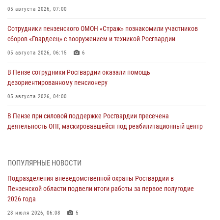
05 августа 2026, 07:00
Сотрудники пензенского ОМОН «Страж» познакомили участников
сборов «Гвардеец» с вооружением и техникой Росгвардии
05 августа 2026, 06:15
6
В Пензе сотрудники Росгвардии оказали помощь
дезориентированному пенсионеру
05 августа 2026, 04:00
В Пензе при силовой поддержке Росгвардии пресечена
деятельность ОПГ, маскировавшейся под реабилитационный центр
(видео)
04 августа 2026, 07:05
4
1
ПОПУЛЯРНЫЕ НОВОСТИ
В Управлении Росгвардии по Пензенской области подвели итоги
Подразделения вневедомственной охраны Росгвардии в
работы за первое полугодие 2026 года
Пензенской области подвели итоги работы за первое полугодие
04 августа 2026, 06:08
2026 года
Росгвардия обеспечила безопасность праздничных мероприятий в
28 июля 2026, 06:08
5