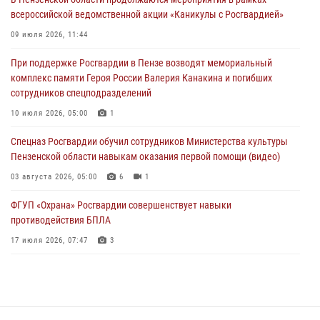
всероссийской ведомственной акции «Каникулы с Росгвардией»
В Пензе при силовой поддержке Росгвардии пресечена
деятельность ОПГ, маскировавшейся под реабилитационный центр
09 июля 2026, 11:44
(видео)
При поддержке Росгвардии в Пензе возводят мемориальный
04 августа 2026, 07:05
4
1
комплекс памяти Героя России Валерия Канакина и погибших
сотрудников спецподразделений
В Управлении Росгвардии по Пензенской области подвели итоги
работы за первое полугодие 2026 года
10 июля 2026, 05:00
1
04 августа 2026, 06:08
Спецназ Росгвардии обучил сотрудников Министерства культуры
Пензенской области навыкам оказания первой помощи (видео)
03 августа 2026, 05:00
6
1
ФГУП «Охрана» Росгвардии совершенствует навыки
противодействия БПЛА
17 июля 2026, 07:47
3
Военнослужащие Росгвардии в Заречном приняли участие в
просветительской лекции Общества «Знание»
16 июля 2026, 05:00
2