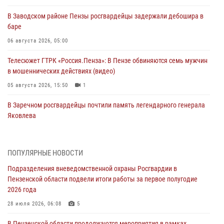
В Заводском районе Пензы росгвардейцы задержали дебошира в
баре
06 августа 2026, 05:00
Телесюжет ГТРК «Россия.Пенза»: В Пензе обвиняются семь мужчин
в мошеннических действиях (видео)
05 августа 2026, 15:50
1
В Заречном росгвардейцы почтили память легендарного генерала
Яковлева
05 августа 2026, 07:00
Сотрудники пензенского ОМОН «Страж» познакомили участников
ПОПУЛЯРНЫЕ НОВОСТИ
сборов «Гвардеец» с вооружением и техникой Росгвардии
Подразделения вневедомственной охраны Росгвардии в
05 августа 2026, 06:15
6
Пензенской области подвели итоги работы за первое полугодие
2026 года
В Пензе сотрудники Росгвардии оказали помощь
дезориентированному пенсионеру
28 июля 2026, 06:08
5
05 августа 2026, 04:00
В Пензенской области продолжаются мероприятия в рамках