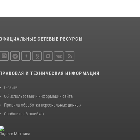
Сотрудники пензенского ОМОН «Страж»
познакомили участников сборов «Гвардеец»
с вооружением и техникой Росгвардии
05 августа 2026, 06:15
6
Начальник Управления Росгвардии по
ОФИЦИАЛЬНЫЕ СЕТЕВЫЕ РЕСУРСЫ
Пензенской области Павел Пучков посетил
55-й Всероссийский Лермонтовский праздник
поэзии в «Тарханах»
11 июля 2026, 10:00
2
ПРАВОВАЯ И ТЕХНИЧЕСКАЯ ИНФОРМАЦИЯ
О сайте
Об использовании информации сайта
Правила обработки персональных данных
Сообщить об ошибках