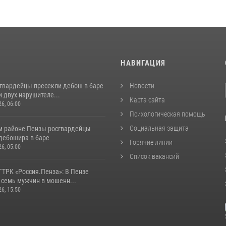
И
НАВИГАЦИЯ
сгвардейцы пресекли дебош в баре
Новости
 двух нарушителе...
Карта сайта
26, 06:00
Психологическая помощь
Социальная защита
м районе Пензы росгвардейцы
дебошира в баре
Горячие линии
26, 05:00
Список вакансий
ГТРК «Россия.Пенза»: В Пензе
 семь мужчин в мошенн...
26, 15:50