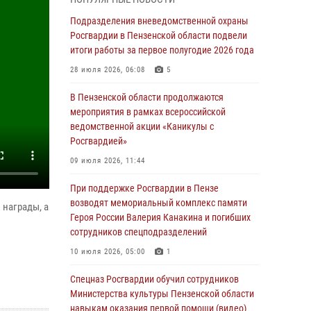
легендарного генерала Яковлева
Подразделения вневедомственной охраны
05 августа 2026, 07:00
Росгвардии в Пензенской области подвели
итоги работы за первое полугодие 2026 года
Сотрудники пензенского ОМОН «Страж»
познакомили участников сборов «Гвардеец»
28 июля 2026, 06:08
5
с вооружением и техникой Росгвардии
В Пензенской области продолжаются
05 августа 2026, 06:15
6
мероприятия в рамках всероссийской
ведомственной акции «Каникулы с
В Пензе сотрудники Росгвардии оказали
Росгвардией»
помощь дезориентированному пенсионеру
09 июля 2026, 11:44
05 августа 2026, 04:00
При поддержке Росгвардии в Пензе
В Пензе при силовой поддержке Росгвардии
возводят мемориальный комплекс памяти
пресечена деятельность ОПГ,
 награды, а
Героя России Валерия Канакина и погибших
маскировавшейся под реабилитационный
сотрудников спецподразделений
центр (видео)
10 июля 2026, 05:00
1
04 августа 2026, 07:05
4
1
Спецназ Росгвардии обучил сотрудников
В Управлении Росгвардии по Пензенской
Министерства культуры Пензенской области
области подвели итоги работы за первое
навыкам оказания первой помощи (видео)
полугодие 2026 года