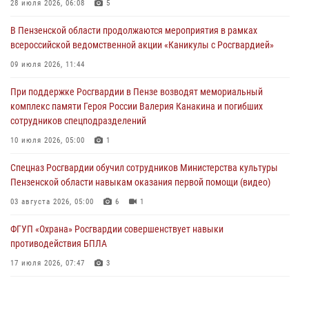
деятельность ОПГ, маскировавшейся под реабилитационный центр
28 июля 2026, 06:08
5
(видео)
В Пензенской области продолжаются мероприятия в рамках
04 августа 2026, 07:05
4
1
всероссийской ведомственной акции «Каникулы с Росгвардией»
В Управлении Росгвардии по Пензенской области подвели итоги
09 июля 2026, 11:44
работы за первое полугодие 2026 года
При поддержке Росгвардии в Пензе возводят мемориальный
04 августа 2026, 06:08
комплекс памяти Героя России Валерия Канакина и погибших
сотрудников спецподразделений
Росгвардия обеспечила безопасность праздничных мероприятий в
День ВДВ в Пензе
10 июля 2026, 05:00
1
03 августа 2026, 07:14
1
Спецназ Росгвардии обучил сотрудников Министерства культуры
Пензенской области навыкам оказания первой помощи (видео)
03 августа 2026, 05:00
6
1
ФГУП «Охрана» Росгвардии совершенствует навыки
противодействия БПЛА
17 июля 2026, 07:47
3
Военнослужащие Росгвардии в Заречном приняли участие в
просветительской лекции Общества «Знание»