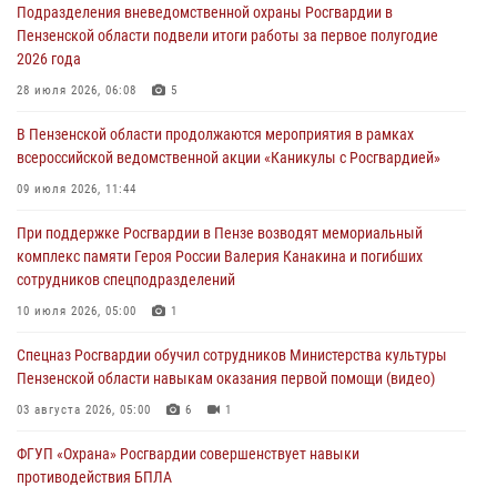
Подразделения вневедомственной охраны Росгвардии в
05 августа 2026, 04:00
Пензенской области подвели итоги работы за первое полугодие
2026 года
В Пензе при силовой поддержке Росгвардии пресечена
деятельность ОПГ, маскировавшейся под реабилитационный центр
28 июля 2026, 06:08
5
(видео)
В Пензенской области продолжаются мероприятия в рамках
04 августа 2026, 07:05
4
1
всероссийской ведомственной акции «Каникулы с Росгвардией»
В Управлении Росгвардии по Пензенской области подвели итоги
09 июля 2026, 11:44
работы за первое полугодие 2026 года
При поддержке Росгвардии в Пензе возводят мемориальный
04 августа 2026, 06:08
комплекс памяти Героя России Валерия Канакина и погибших
сотрудников спецподразделений
Росгвардия обеспечила безопасность праздничных мероприятий в
День ВДВ в Пензе
10 июля 2026, 05:00
1
03 августа 2026, 07:14
1
Спецназ Росгвардии обучил сотрудников Министерства культуры
Пензенской области навыкам оказания первой помощи (видео)
03 августа 2026, 05:00
6
1
ФГУП «Охрана» Росгвардии совершенствует навыки
противодействия БПЛА