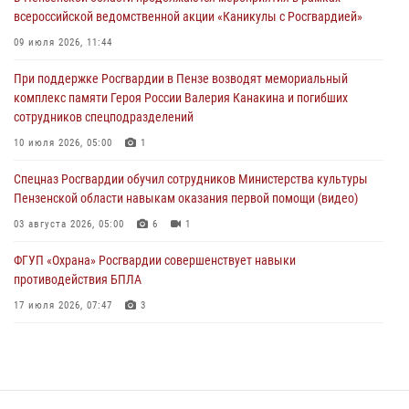
04 августа 2026, 07:05
4
1
всероссийской ведомственной акции «Каникулы с Росгвардией»
В Управлении Росгвардии по Пензенской области подвели итоги
09 июля 2026, 11:44
работы за первое полугодие 2026 года
При поддержке Росгвардии в Пензе возводят мемориальный
04 августа 2026, 06:08
комплекс памяти Героя России Валерия Канакина и погибших
сотрудников спецподразделений
Росгвардия обеспечила безопасность праздничных мероприятий в
День ВДВ в Пензе
10 июля 2026, 05:00
1
03 августа 2026, 07:14
1
Спецназ Росгвардии обучил сотрудников Министерства культуры
Пензенской области навыкам оказания первой помощи (видео)
03 августа 2026, 05:00
6
1
ФГУП «Охрана» Росгвардии совершенствует навыки
противодействия БПЛА
17 июля 2026, 07:47
3
Военнослужащие Росгвардии в Заречном приняли участие в
просветительской лекции Общества «Знание»
16 июля 2026, 05:00
2