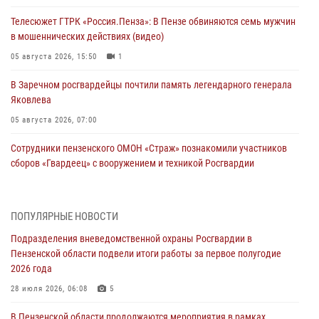
Телесюжет ГТРК «Россия.Пенза»: В Пензе обвиняются семь мужчин
в мошеннических действиях (видео)
05 августа 2026, 15:50
1
В Заречном росгвардейцы почтили память легендарного генерала
Яковлева
05 августа 2026, 07:00
Сотрудники пензенского ОМОН «Страж» познакомили участников
сборов «Гвардеец» с вооружением и техникой Росгвардии
05 августа 2026, 06:15
6
В Пензе сотрудники Росгвардии оказали помощь
ПОПУЛЯРНЫЕ НОВОСТИ
дезориентированному пенсионеру
Подразделения вневедомственной охраны Росгвардии в
05 августа 2026, 04:00
Пензенской области подвели итоги работы за первое полугодие
2026 года
В Пензе при силовой поддержке Росгвардии пресечена
деятельность ОПГ, маскировавшейся под реабилитационный центр
28 июля 2026, 06:08
5
(видео)
В Пензенской области продолжаются мероприятия в рамках