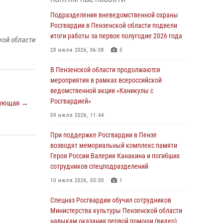
с вооружением и техникой Росгвардии
Подразделения вневедомственной охраны
05 августа 2026, 06:15
6
Росгвардии в Пензенской области подвели
итоги работы за первое полугодие 2026 года
В Пензе сотрудники Росгвардии оказали
кой области
помощь дезориентированному пенсионеру
28 июля 2026, 06:08
5
05 августа 2026, 04:00
В Пензенской области продолжаются
мероприятия в рамках всероссийской
В Пензе при силовой поддержке Росгвардии
ведомственной акции «Каникулы с
пресечена деятельность ОПГ,
Росгвардией»
ующая →
маскировавшейся под реабилитационный
центр (видео)
09 июля 2026, 11:44
04 августа 2026, 07:05
4
1
При поддержке Росгвардии в Пензе
возводят мемориальный комплекс памяти
В Управлении Росгвардии по Пензенской
Героя России Валерия Канакина и погибших
области подвели итоги работы за первое
сотрудников спецподразделений
полугодие 2026 года
10 июля 2026, 05:00
1
04 августа 2026, 06:08
Спецназ Росгвардии обучил сотрудников
Росгвардия обеспечила безопасность
Министерства культуры Пензенской области
праздничных мероприятий в День ВДВ в
навыкам оказания первой помощи (видео)
Пензе