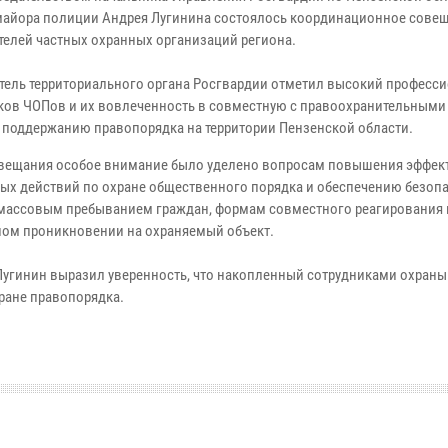
майора полиции Андрея Лугинина состоялось координационное сове
телей частных охранных организаций региона.
тель территориального органа Росгвардии отметил высокий професс
ков ЧОПов и их вовлеченность в совместную с правоохранительными
о поддержанию правопорядка на территории Пензенской области.
овещания особое внимание было уделено вопросам повышения эффек
ых действий по охране общественного порядка и обеспечению безопа
 массовым пребыванием граждан, формам совместного реагирования 
ом проникновении на охраняемый объект.
Лугинин выразил уверенность, что накопленный сотрудниками охраны
ране правопорядка.