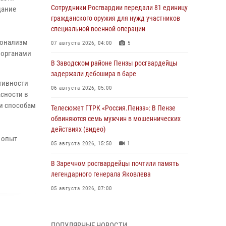
Сотрудники Росгвардии передали 81 единицу
щание
гражданского оружия для нужд участников
специальной военной операции
ионализм
07 августа 2026, 04:00
5
 органами
В Заводском районе Пензы росгвардейцы
задержали дебошира в баре
тивности
06 августа 2026, 05:00
сности в
и способам
Телесюжет ГТРК «Россия.Пенза»: В Пензе
обвиняются семь мужчин в мошеннических
действиях (видео)
 опыт
05 августа 2026, 15:50
1
В Заречном росгвардейцы почтили память
легендарного генерала Яковлева
05 августа 2026, 07:00
Сотрудники пензенского ОМОН «Страж»
познакомили участников сборов «Гвардеец»
ПОПУЛЯРНЫЕ НОВОСТИ