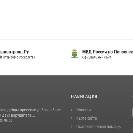
шконтроль.Ру
МВД России по Пензенск
т отзывов о госуслугах
Официальный сайт
И
НАВИГАЦИЯ
сгвардейцы пресекли дебош в баре
Новости
 двух нарушителе...
Карта сайта
26, 06:00
Психологическая помощь