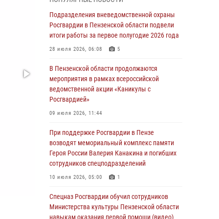
маскировавшейся под реабилитационный
центр (видео)
Подразделения вневедомственной охраны
Росгвардии в Пензенской области подвели
04 августа 2026, 07:05
4
1
итоги работы за первое полугодие 2026 года
В Управлении Росгвардии по Пензенской
28 июля 2026, 06:08
5
области подвели итоги работы за первое
полугодие 2026 года
В Пензенской области продолжаются
мероприятия в рамках всероссийской
04 августа 2026, 06:08
ведомственной акции «Каникулы с
Росгвардией»
Росгвардия обеспечила безопасность
праздничных мероприятий в День ВДВ в
09 июля 2026, 11:44
Пензе
При поддержке Росгвардии в Пензе
03 августа 2026, 07:14
1
возводят мемориальный комплекс памяти
Героя России Валерия Канакина и погибших
В Пензе сотрудники Росгвардии задержали
сотрудников спецподразделений
мужчину, который криками и нецензурной
бранью напугал жильцов многоквартирного
10 июля 2026, 05:00
1
дома
Спецназ Росгвардии обучил сотрудников
03 августа 2026, 05:59
Министерства культуры Пензенской области
навыкам оказания первой помощи (видео)
Росгвардейцы Пензенской области отмечают