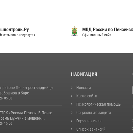
шконтроль.Ру
МВД России по Пензенск
т отзывов о госуслугах
Официальный сайт
И
НАВИГАЦИЯ
м районе Пензы росгвардейцы
Новости
дебошира в баре
Карта сайта
26, 05:00
Психологическая помощь
Социальная защита
ГТРК «Россия.Пенза»: В Пензе
 семь мужчин в мошенн...
Горячие линии
26, 15:50
Список вакансий