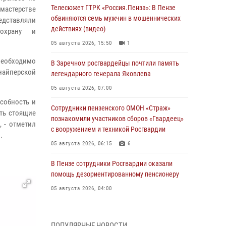
Телесюжет ГТРК «Россия.Пенза»: В Пензе
мастерстве
обвиняются семь мужчин в мошеннических
дставляли
действиях (видео)
охрану и
05 августа 2026, 15:50
1
необходимо
В Заречном росгвардейцы почтили память
найперской
легендарного генерала Яковлева
05 августа 2026, 07:00
собность и
Сотрудники пензенского ОМОН «Страж»
ть стоящие
познакомили участников сборов «Гвардеец»
 - отметил
с вооружением и техникой Росгвардии
.
05 августа 2026, 06:15
6
В Пензе сотрудники Росгвардии оказали
помощь дезориентированному пенсионеру
05 августа 2026, 04:00
В Пензе при силовой поддержке Росгвардии
пресечена деятельность ОПГ,
ПОПУЛЯРНЫЕ НОВОСТИ