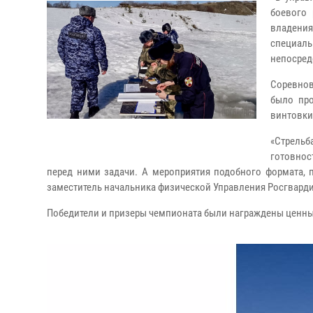
боевого 
владени
специа
непосред
Соревнов
было про
винтовки
«Стрельб
готовнос
перед ними задачи. А мероприятия подобного формата, 
заместитель начальника физической Управления Росгвард
Победители и призеры чемпионата были награждены ценн