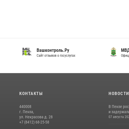
Вашконтроль.Ру
МВД 
Сайт отзывов о госуслугах
Офици
КОНТАКТЫ
НОВОСТ
440008
В Пензе ро
г. Пенза,
и задержали
ул. Некрасова д. 28
07 августа 20
+7 (8412) 68-25-58