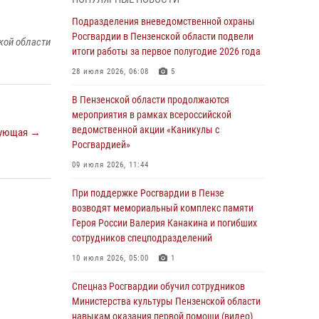
легендарного генерала Яковлева
Подразделения вневедомственной охраны
05 августа 2026, 07:00
Росгвардии в Пензенской области подвели
кой области
итоги работы за первое полугодие 2026 года
Сотрудники пензенского ОМОН «Страж»
познакомили участников сборов «Гвардеец»
28 июля 2026, 06:08
5
с вооружением и техникой Росгвардии
В Пензенской области продолжаются
05 августа 2026, 06:15
6
мероприятия в рамках всероссийской
ведомственной акции «Каникулы с
ующая →
В Пензе сотрудники Росгвардии оказали
Росгвардией»
помощь дезориентированному пенсионеру
09 июля 2026, 11:44
05 августа 2026, 04:00
При поддержке Росгвардии в Пензе
В Пензе при силовой поддержке Росгвардии
возводят мемориальный комплекс памяти
пресечена деятельность ОПГ,
Героя России Валерия Канакина и погибших
маскировавшейся под реабилитационный
сотрудников спецподразделений
центр (видео)
10 июля 2026, 05:00
1
04 августа 2026, 07:05
4
1
Спецназ Росгвардии обучил сотрудников
В Управлении Росгвардии по Пензенской
Министерства культуры Пензенской области
области подвели итоги работы за первое
навыкам оказания первой помощи (видео)
полугодие 2026 года