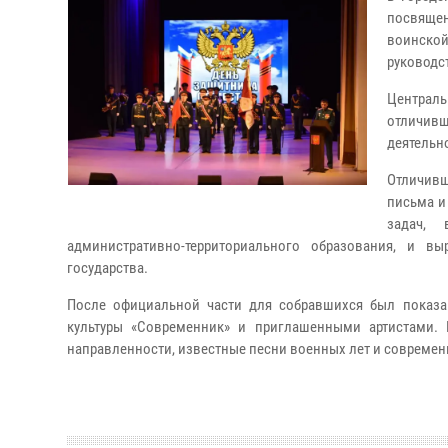
посвящен
воинской
руководс
Централ
отличивш
деятельн
Отличив
письма и
задач, 
административно-территориального образования, и в
государства.
После официальной части для собравшихся был показа
культуры «Современник» и приглашенными артистами.
направленности, известные песни военных лет и совреме