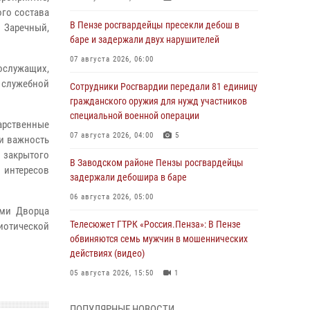
го состава
В Пензе росгвардейцы пресекли дебош в
 Заречный,
баре и задержали двух нарушителей
07 августа 2026, 06:00
служащих,
 служебной
Сотрудники Росгвардии передали 81 единицу
гражданского оружия для нужд участников
специальной военной операции
арственные
07 августа 2026, 04:00
5
и важность
закрытого
В Заводском районе Пензы росгвардейцы
 интересов
задержали дебошира в баре
06 августа 2026, 05:00
ами Дворца
Телесюжет ГТРК «Россия.Пенза»: В Пензе
иотической
обвиняются семь мужчин в мошеннических
действиях (видео)
05 августа 2026, 15:50
1
В Заречном росгвардейцы почтили память
ПОПУЛЯРНЫЕ НОВОСТИ