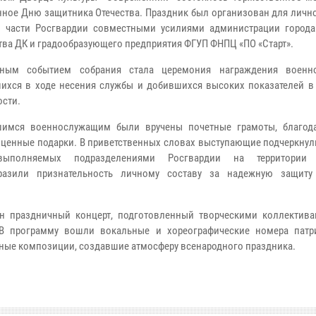
ное Дню защитника Отечества. Праздник был организован для лично
 части Росгвардии совместными усилиями администрации города
тва ДК и градообразующего предприятия ФГУП ФНПЦ «ПО «Старт».
ьным событием собрания стала церемония награждения военно
ихся в ходе несения службы и добившихся высоких показателей в
ости.
шимся военнослужащим были вручены почетные грамоты, благод
 ценные подарки. В приветственных словах выступающие подчеркнул
выполняемых подразделениями Росгвардии на территории 
ыразили признательность личному составу за надежную защиту
н праздничный концерт, подготовленный творческими коллектив
 В программу вошли вокальные и хореографические номера патр
нные композиции, создавшие атмосферу всенародного праздника.