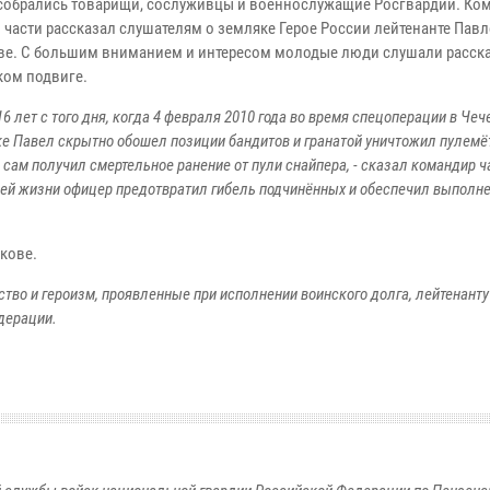
собрались товарищи, сослуживцы и военнослужащие Росгвардии. Ко
 части рассказал слушателям о земляке Герое России лейтенанте Павл
ве. С большим вниманием и интересом молодые люди слушали расска
ком подвиге.
6 лет с того дня, когда 4 февраля 2010 года во время спецоперации в Чеч
е Павел скрытно обошел позиции бандитов и гранатой уничтожил пулем
о сам получил смертельное ранение от пули снайпера, - сказал командир ча
ей жизни офицер предотвратил гибель подчинённых и обеспечил выполн
кове.
ство и героизм, проявленные при исполнении воинского долга, лейтенант
дерации.