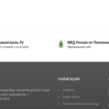
шконтроль.Ру
МВД России по Пензенск
т отзывов о госуслугах
Официальный сайт
И
НАВИГАЦИЯ
сгвардейцы пресекли дебош в баре
Новости
 двух нарушителе...
Карта сайта
26, 06:00
Психологическая помощь