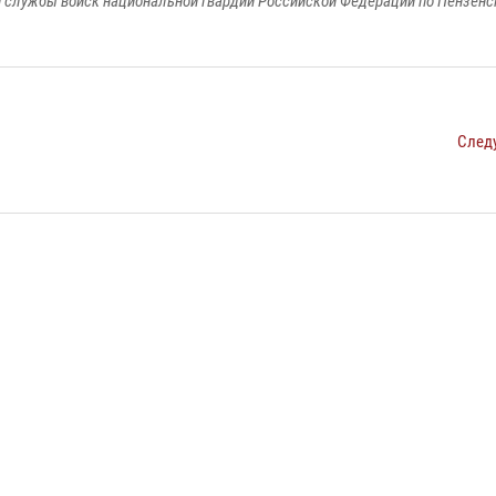
 службы войск национальной гвардии Российской Федерации по Пензенс
След