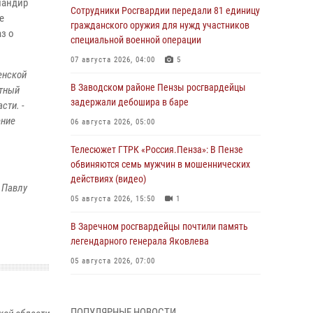
мандир
Сотрудники Росгвардии передали 81 единицу
е
гражданского оружия для нужд участников
з о
специальной военной операции
07 августа 2026, 04:00
5
енской
В Заводском районе Пензы росгвардейцы
ётный
задержали дебошира в баре
сти. -
ение
06 августа 2026, 05:00
Телесюжет ГТРК «Россия.Пенза»: В Пензе
обвиняются семь мужчин в мошеннических
действиях (видео)
у Павлу
05 августа 2026, 15:50
1
В Заречном росгвардейцы почтили память
легендарного генерала Яковлева
05 августа 2026, 07:00
Сотрудники пензенского ОМОН «Страж»
познакомили участников сборов «Гвардеец»
ПОПУЛЯРНЫЕ НОВОСТИ