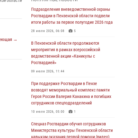
кой области
с вооружением и техникой Росгвардии
Подразделения вневедомственной охраны
05 августа 2026, 06:15
6
Росгвардии в Пензенской области подвели
итоги работы за первое полугодие 2026 года
В Пензе сотрудники Росгвардии оказали
помощь дезориентированному пенсионеру
28 июля 2026, 06:08
5
05 августа 2026, 04:00
ующая →
В Пензенской области продолжаются
мероприятия в рамках всероссийской
В Пензе при силовой поддержке Росгвардии
ведомственной акции «Каникулы с
пресечена деятельность ОПГ,
Росгвардией»
маскировавшейся под реабилитационный
центр (видео)
09 июля 2026, 11:44
04 августа 2026, 07:05
4
1
При поддержке Росгвардии в Пензе
возводят мемориальный комплекс памяти
В Управлении Росгвардии по Пензенской
Героя России Валерия Канакина и погибших
области подвели итоги работы за первое
сотрудников спецподразделений
полугодие 2026 года
10 июля 2026, 05:00
1
04 августа 2026, 06:08
Спецназ Росгвардии обучил сотрудников
Росгвардия обеспечила безопасность
Министерства культуры Пензенской области
праздничных мероприятий в День ВДВ в
навыкам оказания первой помощи (видео)
Пензе