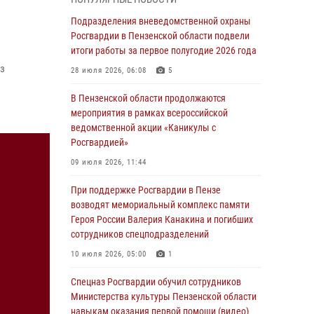
легендарного генерала Яковлева
Подразделения вневедомственной охраны
05 августа 2026, 07:00
Росгвардии в Пензенской области подвели
итоги работы за первое полугодие 2026 года
Сотрудники пензенского ОМОН «Страж»
познакомили участников сборов «Гвардеец»
ез
28 июля 2026, 06:08
5
с вооружением и техникой Росгвардии
В Пензенской области продолжаются
05 августа 2026, 06:15
6
мероприятия в рамках всероссийской
ведомственной акции «Каникулы с
В Пензе сотрудники Росгвардии оказали
Росгвардией»
помощь дезориентированному пенсионеру
09 июля 2026, 11:44
05 августа 2026, 04:00
При поддержке Росгвардии в Пензе
В Пензе при силовой поддержке Росгвардии
возводят мемориальный комплекс памяти
пресечена деятельность ОПГ,
Героя России Валерия Канакина и погибших
маскировавшейся под реабилитационный
сотрудников спецподразделений
центр (видео)
10 июля 2026, 05:00
1
04 августа 2026, 07:05
4
1
Спецназ Росгвардии обучил сотрудников
В Управлении Росгвардии по Пензенской
Министерства культуры Пензенской области
области подвели итоги работы за первое
навыкам оказания первой помощи (видео)
полугодие 2026 года