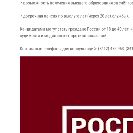
• возможность получения высшего образования за счёт гос
• досрочная пенсия по выслуге лет (через 20 лет службы).
Кандидатами могут стать граждане России от 18 до 40 лет
судимости и медицинских противопоказаний.
Контактные телефоны для консультаций: (8412) 475-963, (8412