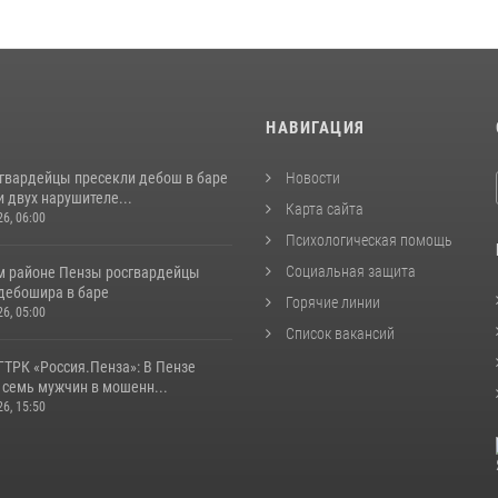
И
НАВИГАЦИЯ
сгвардейцы пресекли дебош в баре
Новости
 двух нарушителе...
Карта сайта
26, 06:00
Психологическая помощь
Социальная защита
м районе Пензы росгвардейцы
дебошира в баре
Горячие линии
26, 05:00
Список вакансий
ГТРК «Россия.Пенза»: В Пензе
 семь мужчин в мошенн...
26, 15:50