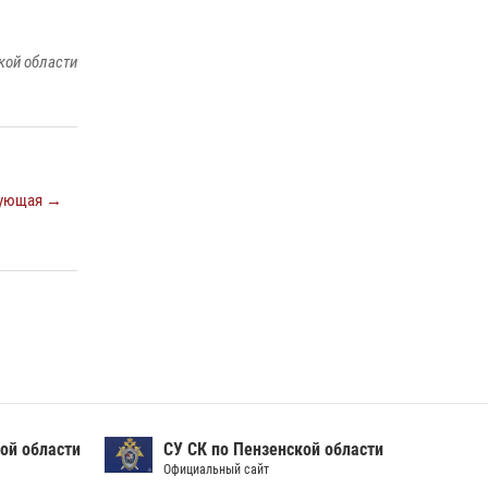
Сотрудники пензенского ОМОН «Страж»
познакомили участников сборов «Гвардеец»
с вооружением и техникой Росгвардии
кой области
05 августа 2026, 06:15
6
Начальник Управления Росгвардии по
Пензенской области Павел Пучков посетил
55-й Всероссийский Лермонтовский праздник
ующая →
поэзии в «Тарханах»
11 июля 2026, 10:00
2
ой области
СУ СК по Пензенской области
Официальный сайт