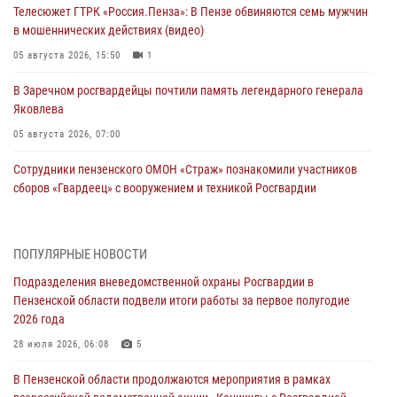
Телесюжет ГТРК «Россия.Пенза»: В Пензе обвиняются семь мужчин
в мошеннических действиях (видео)
05 августа 2026, 15:50
1
В Заречном росгвардейцы почтили память легендарного генерала
Яковлева
05 августа 2026, 07:00
Сотрудники пензенского ОМОН «Страж» познакомили участников
сборов «Гвардеец» с вооружением и техникой Росгвардии
05 августа 2026, 06:15
6
В Пензе сотрудники Росгвардии оказали помощь
ПОПУЛЯРНЫЕ НОВОСТИ
дезориентированному пенсионеру
Подразделения вневедомственной охраны Росгвардии в
05 августа 2026, 04:00
Пензенской области подвели итоги работы за первое полугодие
2026 года
В Пензе при силовой поддержке Росгвардии пресечена
деятельность ОПГ, маскировавшейся под реабилитационный центр
28 июля 2026, 06:08
5
(видео)
В Пензенской области продолжаются мероприятия в рамках
04 августа 2026, 07:05
4
1