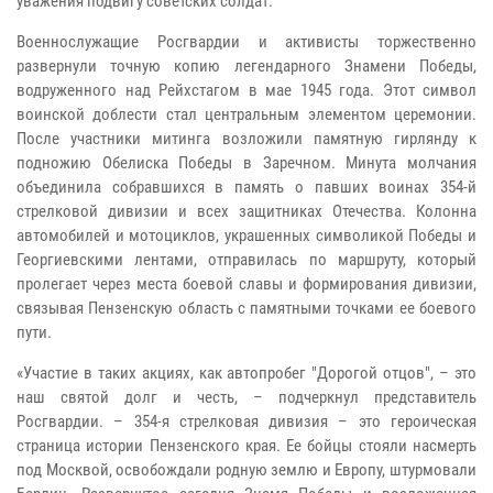
уважения подвигу советских солдат.
Военнослужащие Росгвардии и активисты торжественно
развернули точную копию легендарного Знамени Победы,
водруженного над Рейхстагом в мае 1945 года. Этот символ
воинской доблести стал центральным элементом церемонии.
После участники митинга возложили памятную гирлянду к
подножию Обелиска Победы в Заречном. Минута молчания
объединила собравшихся в память о павших воинах 354-й
стрелковой дивизии и всех защитниках Отечества. Колонна
автомобилей и мотоциклов, украшенных символикой Победы и
Георгиевскими лентами, отправилась по маршруту, который
пролегает через места боевой славы и формирования дивизии,
связывая Пензенскую область с памятными точками ее боевого
пути.
«Участие в таких акциях, как автопробег "Дорогой отцов", – это
наш святой долг и честь, – подчеркнул представитель
Росгвардии. – 354-я стрелковая дивизия – это героическая
страница истории Пензенского края. Ее бойцы стояли насмерть
под Москвой, освобождали родную землю и Европу, штурмовали