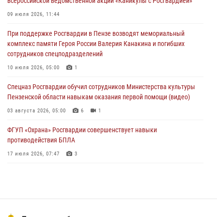
всероссийской ведомственной акции «Каникулы с Росгвардией»
В Управлении Росгвардии по Пензенской области подвели итоги
09 июля 2026, 11:44
работы за первое полугодие 2026 года
При поддержке Росгвардии в Пензе возводят мемориальный
04 августа 2026, 06:08
комплекс памяти Героя России Валерия Канакина и погибших
сотрудников спецподразделений
Росгвардия обеспечила безопасность праздничных мероприятий в
День ВДВ в Пензе
10 июля 2026, 05:00
1
03 августа 2026, 07:14
1
Спецназ Росгвардии обучил сотрудников Министерства культуры
Пензенской области навыкам оказания первой помощи (видео)
03 августа 2026, 05:00
6
1
ФГУП «Охрана» Росгвардии совершенствует навыки
противодействия БПЛА
17 июля 2026, 07:47
3
Пензенский спецназ Росгвардии готовит студентов к окружному
этапу «Зарницы 2.0» (видео)
10 июля 2026, 06:01
6
1
Военнослужащие Росгвардии в Заречном приняли участие в