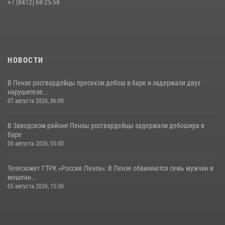
Пучков посетил 55-й Всероссийский Лермонтовский праздник
+7 (8412) 68-25-58
поэзии в «Тарханах»
11 июля 2026, 10:00
2
НОВОСТИ
В Пензе росгвардейцы пресекли дебош в баре и задержали двух
нарушителе...
07 августа 2026, 06:00
В Заводском районе Пензы росгвардейцы задержали дебошира в
баре
06 августа 2026, 05:00
Телесюжет ГТРК «Россия.Пенза»: В Пензе обвиняются семь мужчин в
мошенн...
05 августа 2026, 15:50