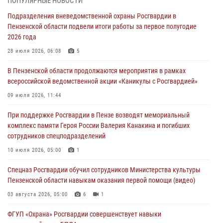
ПОПУЛЯРНЫЕ НОВОСТИ
Яковлева
Подразделения вневедомственной охраны Росгвардии в
05 августа 2026, 07:00
Пензенской области подвели итоги работы за первое полугодие
2026 года
Сотрудники пензенского ОМОН «Страж» познакомили участников
сборов «Гвардеец» с вооружением и техникой Росгвардии
28 июля 2026, 06:08
5
05 августа 2026, 06:15
6
В Пензенской области продолжаются мероприятия в рамках
всероссийской ведомственной акции «Каникулы с Росгвардией»
В Пензе сотрудники Росгвардии оказали помощь
дезориентированному пенсионеру
09 июля 2026, 11:44
05 августа 2026, 04:00
При поддержке Росгвардии в Пензе возводят мемориальный
комплекс памяти Героя России Валерия Канакина и погибших
В Пензе при силовой поддержке Росгвардии пресечена
сотрудников спецподразделений
деятельность ОПГ, маскировавшейся под реабилитационный центр
(видео)
10 июля 2026, 05:00
1
04 августа 2026, 07:05
4
1
Спецназ Росгвардии обучил сотрудников Министерства культуры
Пензенской области навыкам оказания первой помощи (видео)
03 августа 2026, 05:00
6
1
ФГУП «Охрана» Росгвардии совершенствует навыки