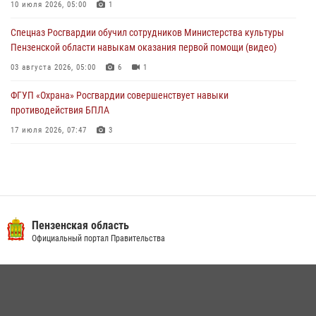
Росгвардейцы Пензенской области отмечают 35-летие дежурной
10 июля 2026, 05:00
1
службы
Спецназ Росгвардии обучил сотрудников Министерства культуры
03 августа 2026, 05:15
Пензенской области навыкам оказания первой помощи (видео)
03 августа 2026, 05:00
6
1
ФГУП «Охрана» Росгвардии совершенствует навыки
противодействия БПЛА
17 июля 2026, 07:47
3
Военнослужащие Росгвардии в Заречном приняли участие в
просветительской лекции Общества «Знание»
16 июля 2026, 05:00
2
Пензенский спецназ Росгвардии готовит студентов к окружному
Пензенская область
этапу «Зарницы 2.0» (видео)
Официальный портал Правительства
10 июля 2026, 06:01
6
1
Интервью с сотрудником службы ОМОН: как проходит день на
службе