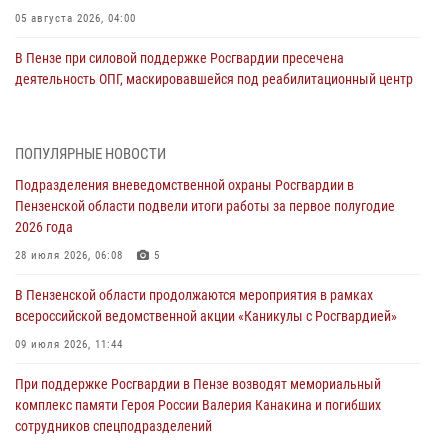
05 августа 2026, 04:00
В Пензе при силовой поддержке Росгвардии пресечена
деятельность ОПГ, маскировавшейся под реабилитационный центр
(видео)
04 августа 2026, 07:05
4
1
ПОПУЛЯРНЫЕ НОВОСТИ
В Управлении Росгвардии по Пензенской области подвели итоги
Подразделения вневедомственной охраны Росгвардии в
работы за первое полугодие 2026 года
Пензенской области подвели итоги работы за первое полугодие
04 августа 2026, 06:08
2026 года
Росгвардия обеспечила безопасность праздничных мероприятий в
28 июля 2026, 06:08
5
День ВДВ в Пензе
В Пензенской области продолжаются мероприятия в рамках
03 августа 2026, 07:14
1
всероссийской ведомственной акции «Каникулы с Росгвардией»
В Пензе сотрудники Росгвардии задержали мужчину, который
09 июля 2026, 11:44
криками и нецензурной бранью напугал жильцов многоквартирного
При поддержке Росгвардии в Пензе возводят мемориальный
дома
комплекс памяти Героя России Валерия Канакина и погибших
03 августа 2026, 05:59
сотрудников спецподразделений