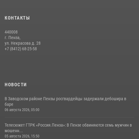
15 июля 2026, 07:00
Начальник Управления Росгвардии по Пензенской области Павел
КОНТАКТЫ
Пучков посетил 55-й Всероссийский Лермонтовский праздник
поэзии в «Тарханах»
440008
11 июля 2026, 10:00
2
г. Пенза,
ул. Некрасова д. 28
В Пензе сотрудники Росгвардии обезвредили артиллерийский
+7 (8412) 68-25-58
боеприпас времен Великой Отечественной войны (видео)
13 июля 2026, 05:03
5
1
НОВОСТИ
В Заводском районе Пензы росгвардейцы задержали дебошира в
баре
06 августа 2026, 05:00
Телесюжет ГТРК «Россия.Пенза»: В Пензе обвиняются семь мужчин в
мошенн...
05 августа 2026, 15:50