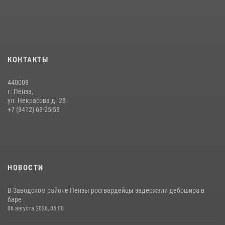
Интервью с сотрудником службы ОМОН: как проходит день на
службе
15 июля 2026, 07:00
Начальник Управления Росгвардии по Пензенской области Павел
КОНТАКТЫ
Пучков посетил 55-й Всероссийский Лермонтовский праздник
поэзии в «Тарханах»
440008
11 июля 2026, 10:00
2
г. Пенза,
ул. Некрасова д. 28
Сотрудники пензенского ОМОН «Страж» познакомили участников
+7 (8412) 68-25-58
сборов «Гвардеец» с вооружением и техникой Росгвардии
05 августа 2026, 06:15
6
НОВОСТИ
В Заводском районе Пензы росгвардейцы задержали дебошира в
баре
06 августа 2026, 05:00