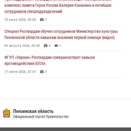
дома
комплекс памяти Героя России Валерия Канакина и погибших
03 августа 2026, 05:59
сотрудников спецподразделений
Росгвардейцы Пензенской области отмечают 35-летие дежурной
10 июля 2026, 05:00
1
службы
Спецназ Росгвардии обучил сотрудников Министерства культуры
03 августа 2026, 05:15
Пензенской области навыкам оказания первой помощи (видео)
03 августа 2026, 05:00
6
1
ФГУП «Охрана» Росгвардии совершенствует навыки
противодействия БПЛА
17 июля 2026, 07:47
3
Военнослужащие Росгвардии в Заречном приняли участие в
просветительской лекции Общества «Знание»
16 июля 2026, 05:00
2
Пензенский спецназ Росгвардии готовит студентов к окружному
Пензенская область
этапу «Зарницы 2.0» (видео)
Официальный портал Правительства
10 июля 2026, 06:01
6
1