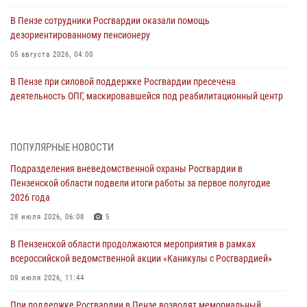
В Пензе сотрудники Росгвардии оказали помощь
дезориентированному пенсионеру
05 августа 2026, 04:00
В Пензе при силовой поддержке Росгвардии пресечена
деятельность ОПГ, маскировавшейся под реабилитационный центр
(видео)
04 августа 2026, 07:05
4
1
ПОПУЛЯРНЫЕ НОВОСТИ
В Управлении Росгвардии по Пензенской области подвели итоги
Подразделения вневедомственной охраны Росгвардии в
работы за первое полугодие 2026 года
Пензенской области подвели итоги работы за первое полугодие
04 августа 2026, 06:08
2026 года
Росгвардия обеспечила безопасность праздничных мероприятий в
28 июля 2026, 06:08
5
День ВДВ в Пензе
В Пензенской области продолжаются мероприятия в рамках
03 августа 2026, 07:14
1
всероссийской ведомственной акции «Каникулы с Росгвардией»
В Пензе сотрудники Росгвардии задержали мужчину, который
09 июля 2026, 11:44
криками и нецензурной бранью напугал жильцов многоквартирного
При поддержке Росгвардии в Пензе возводят мемориальный