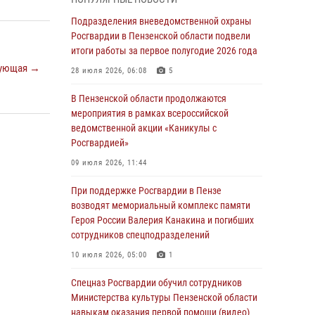
легендарного генерала Яковлева
Подразделения вневедомственной охраны
05 августа 2026, 07:00
Росгвардии в Пензенской области подвели
итоги работы за первое полугодие 2026 года
Сотрудники пензенского ОМОН «Страж»
ующая →
познакомили участников сборов «Гвардеец»
28 июля 2026, 06:08
5
с вооружением и техникой Росгвардии
В Пензенской области продолжаются
05 августа 2026, 06:15
6
мероприятия в рамках всероссийской
ведомственной акции «Каникулы с
В Пензе сотрудники Росгвардии оказали
Росгвардией»
помощь дезориентированному пенсионеру
09 июля 2026, 11:44
05 августа 2026, 04:00
При поддержке Росгвардии в Пензе
В Пензе при силовой поддержке Росгвардии
возводят мемориальный комплекс памяти
пресечена деятельность ОПГ,
Героя России Валерия Канакина и погибших
маскировавшейся под реабилитационный
сотрудников спецподразделений
центр (видео)
10 июля 2026, 05:00
1
04 августа 2026, 07:05
4
1
Спецназ Росгвардии обучил сотрудников
В Управлении Росгвардии по Пензенской
Министерства культуры Пензенской области
области подвели итоги работы за первое
навыкам оказания первой помощи (видео)
полугодие 2026 года