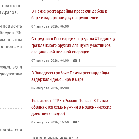
психолог-
В Пензе росгвардейцы пресекли дебош в
й Арапов.
баре и задержали двух нарушителей
ли повысить
07 августа 2026, 06:00
йлеров РФ.
Сотрудники Росгвардии передали 81 единицу
ким опытом
гражданского оружия для нужд участников
ь с новыми
специальной военной операции
07 августа 2026, 04:00
5
иями, но и
В Заводском районе Пензы росгвардейцы
ероприятиях
задержали дебошира в баре
06 августа 2026, 05:00
Телесюжет ГТРК «Россия.Пенза»: В Пензе
обвиняются семь мужчин в мошеннических
действиях (видео)
05 августа 2026, 15:50
1
кой области
В Заречном росгвардейцы почтили память
ПОПУЛЯРНЫЕ НОВОСТИ