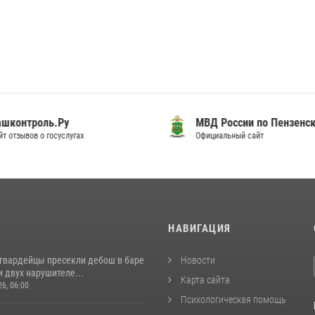
шконтроль.Ру
МВД России по Пензенск
т отзывов о госуслугах
Официальный сайт
И
НАВИГАЦИЯ
сгвардейцы пресекли дебош в баре
Новости
 двух нарушителе...
Карта сайта
26, 06:00
Психологическая помощь