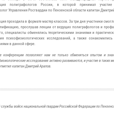
нция полиграфологов России, в которой принимал участие 
олог Управления Росгвардии по Пензенской области капитан Дмитри
ция проходила в формате мастер классов. За три дня участники смог
лификацию, прослушав лекции от ведущих полиграфологов и профа
го, специалисты обменялись теоретическими знаниями и практичес
ния психофизиологических исследований, а также ознакомилис
иями в данной сфере.
е конференции позволяют нам не только обменяться опытом и знан
изиологические исследования активно развиваются, и участие в таких м
 отметил капитан Дмитрий Арапов.
 службы войск национальной гвардии Российской Федерации по Пензенс