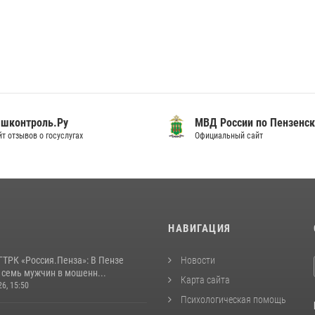
шконтроль.Ру
МВД России по Пензенск
т отзывов о госуслугах
Официальный сайт
И
НАВИГАЦИЯ
ГТРК «Россия.Пенза»: В Пензе
Новости
 семь мужчин в мошенн...
Карта сайта
26, 15:50
Психологическая помощь