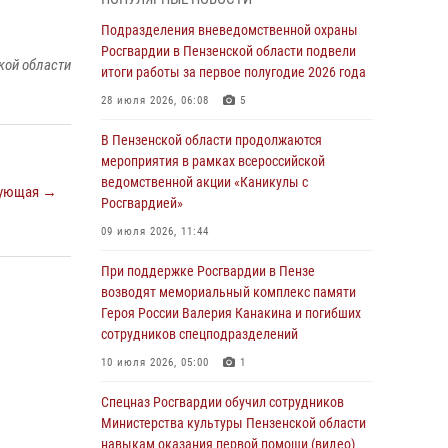
В Управлении Росгвардии по Пензенской
области подвели итоги работы за первое
Подразделения вневедомственной охраны
полугодие 2026 года
Росгвардии в Пензенской области подвели
кой области
итоги работы за первое полугодие 2026 года
04 августа 2026, 06:08
28 июля 2026, 06:08
5
Росгвардия обеспечила безопасность
праздничных мероприятий в День ВДВ в
В Пензенской области продолжаются
Пензе
мероприятия в рамках всероссийской
ведомственной акции «Каникулы с
03 августа 2026, 07:14
1
ующая →
Росгвардией»
В Пензе сотрудники Росгвардии задержали
09 июля 2026, 11:44
мужчину, который криками и нецензурной
бранью напугал жильцов многоквартирного
При поддержке Росгвардии в Пензе
дома
возводят мемориальный комплекс памяти
Героя России Валерия Канакина и погибших
03 августа 2026, 05:59
сотрудников спецподразделений
Росгвардейцы Пензенской области отмечают
10 июля 2026, 05:00
1
35-летие дежурной службы
Спецназ Росгвардии обучил сотрудников
03 августа 2026, 05:15
Министерства культуры Пензенской области
навыкам оказания первой помощи (видео)
Спецназ Росгвардии обучил сотрудников