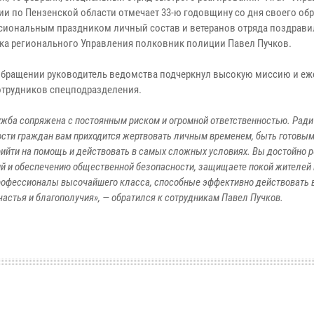
ии по Пензенской области отмечает 33-ю годовщину со дня своего об
сиональным праздником личный состав и ветеранов отряда поздрави
ка регионального Управления полковник полиции Павел Пучков.
обращении руководитель ведомства подчеркнул высокую миссию и е
отрудников спецподразделения.
жба сопряжена с постоянным риском и огромной ответственностью. Ради
сти граждан вам приходится жертвовать личным временем, быть готовым
ийти на помощь и действовать в самых сложных условиях. Вы достойно 
й и обеспечению общественной безопасности, защищаете покой жителей 
 профессионалы высочайшего класса, способные эффективно действовать 
астья и благополучия», — обратился к сотрудникам Павел Пучков.