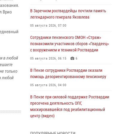
разования.
В Заречном росгвардейцы почтили память
л Врио
легендарного генерала Яковлева
05 августа 2026, 07:00
жедневный
Сотрудники пензенского ОМОН «Страж»
познакомили участников сборов «Гвардеец»
с вооружением и техникой Росгвардии
и в любой
05 августа 2026, 06:15
6
решаете
В Пензе сотрудники Росгвардии оказали
не только
помощь дезориентированному пенсионеру
в любой
05 августа 2026, 04:00
В Пензе при силовой поддержке Росгвардии
пресечена деятельность ОПГ,
маскировавшейся под реабилитационный
центр (видео)
04 августа 2026, 07:05
4
1
ПОПУЛЯРНЫЕ НОВОСТИ