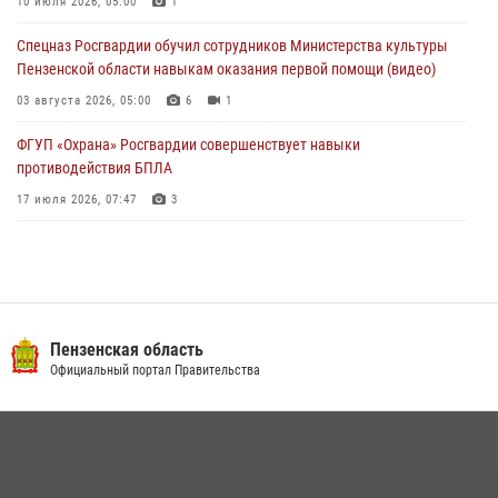
работы за первое полугодие 2026 года
10 июля 2026, 05:00
1
04 августа 2026, 06:08
Спецназ Росгвардии обучил сотрудников Министерства культуры
Пензенской области навыкам оказания первой помощи (видео)
03 августа 2026, 05:00
6
1
ФГУП «Охрана» Росгвардии совершенствует навыки
противодействия БПЛА
17 июля 2026, 07:47
3
Военнослужащие Росгвардии в Заречном приняли участие в
просветительской лекции Общества «Знание»
16 июля 2026, 05:00
2
Пензенский спецназ Росгвардии готовит студентов к окружному
Пензенская область
этапу «Зарницы 2.0» (видео)
Официальный портал Правительства
10 июля 2026, 06:01
6
1
Интервью с сотрудником службы ОМОН: как проходит день на
службе
15 июля 2026, 07:00