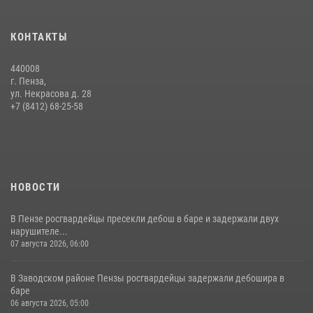
Сотрудники пензенского ОМОН «Страж» познакомили участников
КОНТАКТЫ
сборов «Гвардеец» с вооружением и техникой Росгвардии
05 августа 2026, 06:15
6
440008
г. Пенза,
Начальник Управления Росгвардии по Пензенской области Павел
ул. Некрасова д. 28
Пучков посетил 55-й Всероссийский Лермонтовский праздник
+7 (8412) 68-25-58
поэзии в «Тарханах»
11 июля 2026, 10:00
2
НОВОСТИ
В Пензе росгвардейцы пресекли дебош в баре и задержали двух
нарушителе...
07 августа 2026, 06:00
В Заводском районе Пензы росгвардейцы задержали дебошира в
баре
06 августа 2026, 05:00