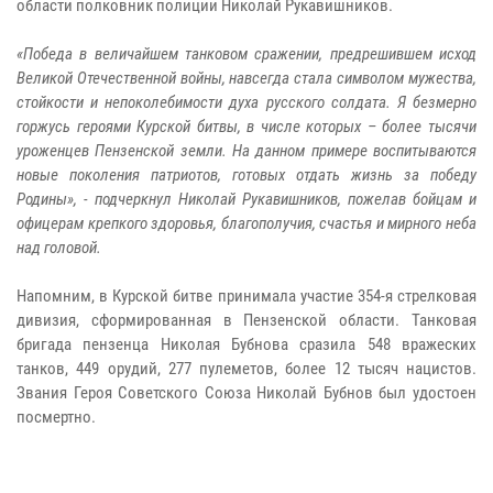
области полковник полиции Николай Рукавишников.
«Победа в величайшем танковом сражении, предрешившем исход
Великой Отечественной войны, навсегда стала символом мужества,
стойкости и непоколебимости духа русского солдата. Я безмерно
горжусь героями Курской битвы, в числе которых – более тысячи
уроженцев Пензенской земли. На данном примере воспитываются
новые поколения патриотов, готовых отдать жизнь за победу
Родины», - подчеркнул Николай Рукавишников, пожелав бойцам и
офицерам крепкого здоровья, благополучия, счастья и мирного неба
над головой.
Напомним, в Курской битве принимала участие 354-я стрелковая
дивизия, сформированная в Пензенской области. Танковая
бригада пензенца Николая Бубнова сразила 548 вражеских
танков, 449 орудий, 277 пулеметов, более 12 тысяч нацистов.
Звания Героя Советского Союза Николай Бубнов был удостоен
посмертно.