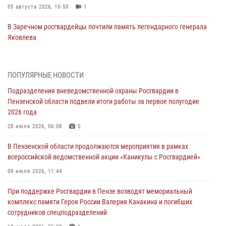
05 августа 2026, 15:50
1
В Заречном росгвардейцы почтили память легендарного генерала
Яковлева
05 августа 2026, 07:00
Сотрудники пензенского ОМОН «Страж» познакомили участников
ПОПУЛЯРНЫЕ НОВОСТИ
сборов «Гвардеец» с вооружением и техникой Росгвардии
Подразделения вневедомственной охраны Росгвардии в
05 августа 2026, 06:15
6
Пензенской области подвели итоги работы за первое полугодие
2026 года
В Пензе сотрудники Росгвардии оказали помощь
дезориентированному пенсионеру
28 июля 2026, 06:08
5
05 августа 2026, 04:00
В Пензенской области продолжаются мероприятия в рамках
всероссийской ведомственной акции «Каникулы с Росгвардией»
В Пензе при силовой поддержке Росгвардии пресечена
деятельность ОПГ, маскировавшейся под реабилитационный центр
09 июля 2026, 11:44
(видео)
При поддержке Росгвардии в Пензе возводят мемориальный
04 августа 2026, 07:05
4
1
комплекс памяти Героя России Валерия Канакина и погибших
сотрудников спецподразделений
В Управлении Росгвардии по Пензенской области подвели итоги