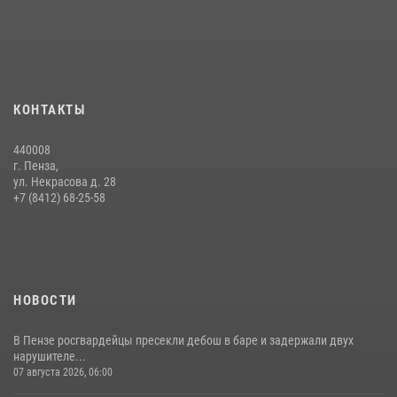
Интервью с сотрудником службы ОМОН: как проходит день на
службе
15 июля 2026, 07:00
Сотрудники пензенского ОМОН «Страж» познакомили участников
КОНТАКТЫ
сборов «Гвардеец» с вооружением и техникой Росгвардии
05 августа 2026, 06:15
6
440008
г. Пенза,
Начальник Управления Росгвардии по Пензенской области Павел
ул. Некрасова д. 28
Пучков посетил 55-й Всероссийский Лермонтовский праздник
+7 (8412) 68-25-58
поэзии в «Тарханах»
11 июля 2026, 10:00
2
НОВОСТИ
В Пензе росгвардейцы пресекли дебош в баре и задержали двух
нарушителе...
07 августа 2026, 06:00