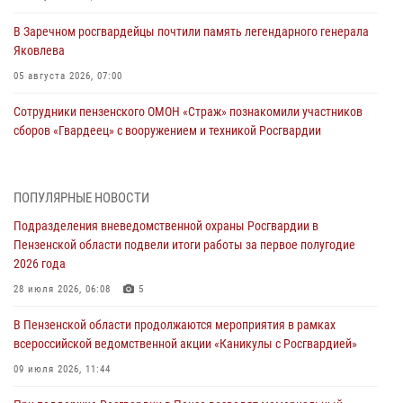
В Заречном росгвардейцы почтили память легендарного генерала
Яковлева
05 августа 2026, 07:00
Сотрудники пензенского ОМОН «Страж» познакомили участников
сборов «Гвардеец» с вооружением и техникой Росгвардии
05 августа 2026, 06:15
6
В Пензе сотрудники Росгвардии оказали помощь
ПОПУЛЯРНЫЕ НОВОСТИ
дезориентированному пенсионеру
Подразделения вневедомственной охраны Росгвардии в
05 августа 2026, 04:00
Пензенской области подвели итоги работы за первое полугодие
2026 года
В Пензе при силовой поддержке Росгвардии пресечена
деятельность ОПГ, маскировавшейся под реабилитационный центр
28 июля 2026, 06:08
5
(видео)
В Пензенской области продолжаются мероприятия в рамках
04 августа 2026, 07:05
4
1
всероссийской ведомственной акции «Каникулы с Росгвардией»
В Управлении Росгвардии по Пензенской области подвели итоги
09 июля 2026, 11:44
работы за первое полугодие 2026 года