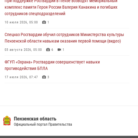
При поддержке Росгвардии в Пензе возводят мемориальный
04 августа 2026, 06:08
комплекс памяти Героя России Валерия Канакина и погибших
сотрудников спецподразделений
Росгвардия обеспечила безопасность праздничных мероприятий в
День ВДВ в Пензе
10 июля 2026, 05:00
1
03 августа 2026, 07:14
1
Спецназ Росгвардии обучил сотрудников Министерства культуры
Пензенской области навыкам оказания первой помощи (видео)
03 августа 2026, 05:00
6
1
ФГУП «Охрана» Росгвардии совершенствует навыки
противодействия БПЛА
17 июля 2026, 07:47
3
Пензенский спецназ Росгвардии готовит студентов к окружному
этапу «Зарницы 2.0» (видео)
10 июля 2026, 06:01
6
1
Военнослужащие Росгвардии в Заречном приняли участие в
Пензенская область
просветительской лекции Общества «Знание»
Официальный портал Правительства
16 июля 2026, 05:00
2