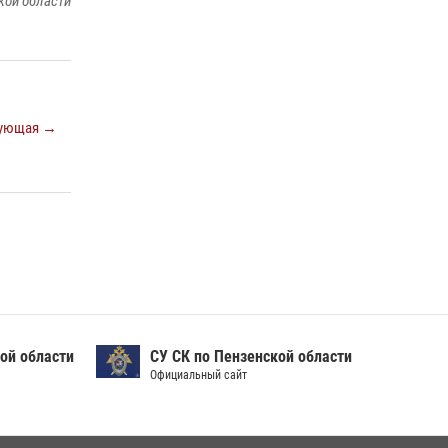
кой области
Сотрудники пензенского ОМОН «Страж»
познакомили участников сборов «Гвардеец»
с вооружением и техникой Росгвардии
05 августа 2026, 06:15
6
Начальник Управления Росгвардии по
ующая →
Пензенской области Павел Пучков посетил
55-й Всероссийский Лермонтовский праздник
поэзии в «Тарханах»
11 июля 2026, 10:00
2
ой области
СУ СК по Пензенской области
Официальный сайт