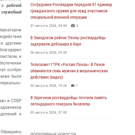
Сотрудники Росгвардии передали 81 единицу
 с рабочей
гражданского оружия для нужд участников
й служебной
специальной военной операции
07 августа 2026, 04:00
5
убернатором
модействия
В Заводском районе Пензы росгвардейцы
 и другими
задержали дебошира в баре
благодарил
06 августа 2026, 05:00
домством, и
еспечении
Телесюжет ГТРК «Россия.Пенза»: В Пензе
нул особую
обвиняются семь мужчин в мошеннических
также были
действиях (видео)
териально-
05 августа 2026, 15:50
1
В Заречном росгвардейцы почтили память
аж» и СОБР
легендарного генерала Яковлева
 Садовников
05 августа 2026, 07:00
зделений к
Сотрудники пензенского ОМОН «Страж»
познакомили участников сборов «Гвардеец»
 Обращаясь
ПОПУЛЯРНЫЕ НОВОСТИ