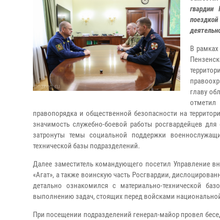
гвардии 
поездкой
деятельно
В рамках
Пензенск
территор
правоохр
главу об
отметил
правопорядка и общественной безопасности на территори
значимость служебно-боевой работы росгвардейцев для 
затронуты темы социальной поддержки военнослужащи
технической базы подразделений.
Далее заместитель командующего посетил Управление в
«Агат», а также воинскую часть Росгвардии, дислоцирова
детально ознакомился с материально-технической баз
выполнению задач, стоящих перед войсками национальной
При посещении подразделений генерал-майор провел бесе