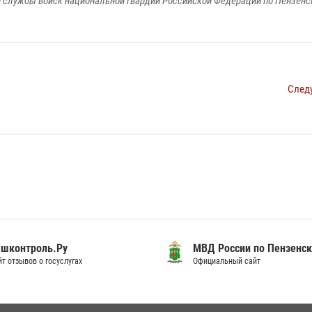
 службы войск национальной гвардии Российской Федерации по Пензенс
След
шконтроль.Ру
МВД России по Пензенск
т отзывов о госуслугах
Официальный сайт