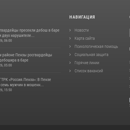
И
НАВИГАЦИЯ
сгвардейцы пресекли дебош в баре
Новости
 двух нарушителе...
Карта сайта
26, 06:00
Психологическая помощь
Социальная защита
м районе Пензы росгвардейцы
дебошира в баре
Горячие линии
26, 05:00
Список вакансий
ГТРК «Россия.Пенза»: В Пензе
 семь мужчин в мошенн...
26, 15:50