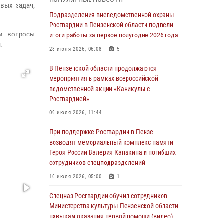
с вооружением и техникой Росгвардии
вых задач,
Подразделения вневедомственной охраны
05 августа 2026, 06:15
6
Росгвардии в Пензенской области подвели
ли вопросы
итоги работы за первое полугодие 2026 года
В Пензе сотрудники Росгвардии оказали
.
помощь дезориентированному пенсионеру
28 июля 2026, 06:08
5
05 августа 2026, 04:00
В Пензенской области продолжаются
мероприятия в рамках всероссийской
В Пензе при силовой поддержке Росгвардии
ведомственной акции «Каникулы с
пресечена деятельность ОПГ,
Росгвардией»
маскировавшейся под реабилитационный
центр (видео)
09 июля 2026, 11:44
04 августа 2026, 07:05
4
1
При поддержке Росгвардии в Пензе
возводят мемориальный комплекс памяти
В Управлении Росгвардии по Пензенской
Героя России Валерия Канакина и погибших
области подвели итоги работы за первое
сотрудников спецподразделений
полугодие 2026 года
10 июля 2026, 05:00
1
04 августа 2026, 06:08
Спецназ Росгвардии обучил сотрудников
Росгвардия обеспечила безопасность
Министерства культуры Пензенской области
праздничных мероприятий в День ВДВ в
навыкам оказания первой помощи (видео)
Пензе