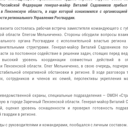
Российской Федерации генерал-майор Виталий Садовников прибыл
 в Пензенскую область, в ходе которой ознакомился с организацие
сти регионального Управления Росгвардии.
 визита состоялась рабочая встреча заместителя командующего с г
ой области Олегом Мельниченко. Стороны обсудили вопросы взаи
иального органа Росгвардии с исполнительной властью региона
анительными структурами. Генерал-майор Виталий Садовников по
ласти за постоянное содействие в решении задач, стоящих перед ве
 высокий уровень координации совместных действий в об
и Пензенской области. Олег Мельниченко, в свою очередь, подчерк
стабильной оперативной обстановки в регионе. В ходе разговора 
х, сотрудников и членов их семей, перспективы укрепления ма
неведомственной охраны, специальные подразделения — ОМОН «Стр
нную в городе Заречный Пензенской области. Генерал-майор Виталий
ой, оценил уровень оснащенности и проверил готовность подра
 гвардии в регионе.
ды с руководителями и командирами, пообщался с личным составом.