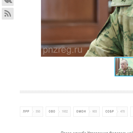
ЛРР
350
ОВО
1932
ОМОН
903
СОБР
470