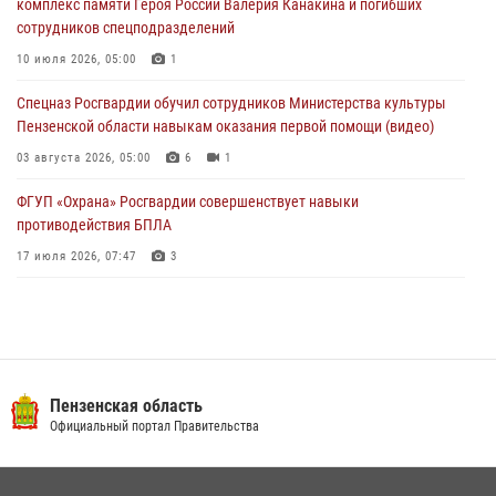
комплекс памяти Героя России Валерия Канакина и погибших
сотрудников спецподразделений
Росгвардия обеспечила безопасность праздничных мероприятий в
День ВДВ в Пензе
10 июля 2026, 05:00
1
03 августа 2026, 07:14
1
Спецназ Росгвардии обучил сотрудников Министерства культуры
Пензенской области навыкам оказания первой помощи (видео)
03 августа 2026, 05:00
6
1
ФГУП «Охрана» Росгвардии совершенствует навыки
противодействия БПЛА
17 июля 2026, 07:47
3
Военнослужащие Росгвардии в Заречном приняли участие в
просветительской лекции Общества «Знание»
16 июля 2026, 05:00
2
Пензенский спецназ Росгвардии готовит студентов к окружному
Пензенская область
этапу «Зарницы 2.0» (видео)
Официальный портал Правительства
10 июля 2026, 06:01
6
1