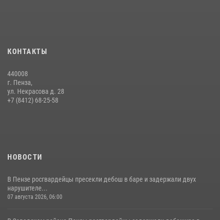
Интервью с сотрудником службы ОМОН: как проходит день на
службе
15 июля 2026, 07:00
Сотрудники пензенского ОМОН «Страж» познакомили участников
КОНТАКТЫ
сборов «Гвардеец» с вооружением и техникой Росгвардии
05 августа 2026, 06:15
6
440008
г. Пенза,
Начальник Управления Росгвардии по Пензенской области Павел
ул. Некрасова д. 28
Пучков посетил 55-й Всероссийский Лермонтовский праздник
+7 (8412) 68-25-58
поэзии в «Тарханах»
11 июля 2026, 10:00
2
НОВОСТИ
В Пензе росгвардейцы пресекли дебош в баре и задержали двух
нарушителе...
07 августа 2026, 06:00