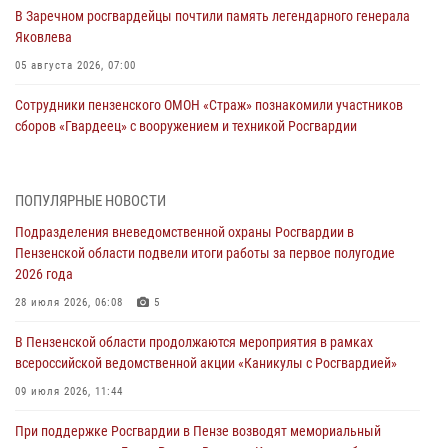
В Заречном росгвардейцы почтили память легендарного генерала
Яковлева
05 августа 2026, 07:00
Сотрудники пензенского ОМОН «Страж» познакомили участников
сборов «Гвардеец» с вооружением и техникой Росгвардии
05 августа 2026, 06:15
6
В Пензе сотрудники Росгвардии оказали помощь
ПОПУЛЯРНЫЕ НОВОСТИ
дезориентированному пенсионеру
Подразделения вневедомственной охраны Росгвардии в
05 августа 2026, 04:00
Пензенской области подвели итоги работы за первое полугодие
2026 года
В Пензе при силовой поддержке Росгвардии пресечена
деятельность ОПГ, маскировавшейся под реабилитационный центр
28 июля 2026, 06:08
5
(видео)
В Пензенской области продолжаются мероприятия в рамках
04 августа 2026, 07:05
4
1
всероссийской ведомственной акции «Каникулы с Росгвардией»
В Управлении Росгвардии по Пензенской области подвели итоги
09 июля 2026, 11:44
работы за первое полугодие 2026 года
При поддержке Росгвардии в Пензе возводят мемориальный
04 августа 2026, 06:08