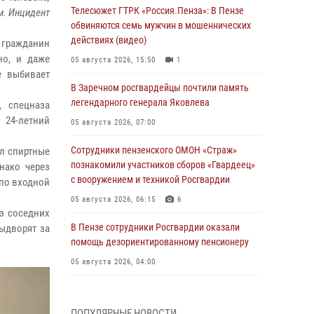
Телесюжет ГТРК «Россия.Пенза»: В Пензе
м. Инцидент
обвиняются семь мужчин в мошеннических
действиях (видео)
 гражданин
но, и даже
05 августа 2026, 15:50
1
е выбивает
В Заречном росгвардейцы почтили память
легендарного генерала Яковлева
, спецназа
 24-летний
05 августа 2026, 07:00
Сотрудники пензенского ОМОН «Страж»
ал спиртные
познакомили участников сборов «Гвардеец»
нако через
с вооружением и техникой Росгвардии
 по входной
05 августа 2026, 06:15
6
из соседних
В Пензе сотрудники Росгвардии оказали
выдворят за
помощь дезориентированному пенсионеру
05 августа 2026, 04:00
В Пензе при силовой поддержке Росгвардии
пресечена деятельность ОПГ,
ПОПУЛЯРНЫЕ НОВОСТИ