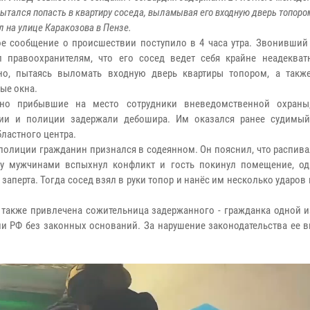
ытался попасть в квартиру соседа, выламывая его входную дверь топоро
 на улице Каракозова в Пензе.
е сообщение о происшествии поступило в 4 часа утра. Звонивший
л правоохранителям, что его сосед ведет себя крайне неадекват
но, пытаясь выломать входную дверь квартиры топором, а такж
ые окна.
вно прибывшие на место сотрудники вневедомственной охраны
дии и полиции задержали дебошира. Им оказался ранее судимый
бластного центра.
 полиции гражданин признался в содеянном. Он пояснил, что распив
ду мужчинами вспыхнул конфликт и гость покинул помещение, од
заперта. Тогда сосед взял в руки топор и нанёс им несколько ударов
и также привлечена сожительница задержанного - гражданка одной 
ии РФ без законных оснований. За нарушение законодательства ее 