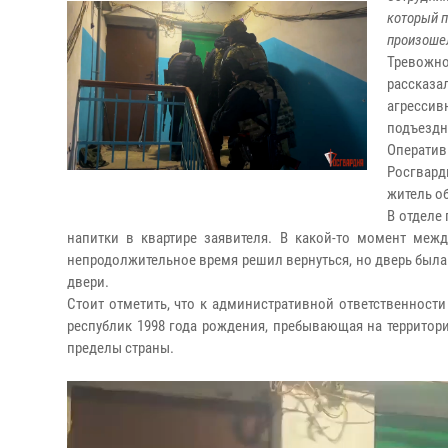
который п
произошел
Тревожно
рассказа
агрессив
подъездн
Операти
Росгвар
житель о
В отделе
напитки в квартире заявителя. В какой-то момент меж
непродолжительное время решил вернуться, но дверь была 
двери.
Стоит отметить, что к административной ответственност
республик 1998 года рождения, пребывающая на территор
пределы страны.