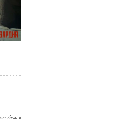
Начальник Управления Росгвардии по
Пензенской области Павел Пучков посетил
55-й Всероссийский Лермонтовский праздник
поэзии в «Тарханах»
11 июля 2026, 10:00
2
Сотрудники пензенского ОМОН «Страж»
познакомили участников сборов «Гвардеец»
с вооружением и техникой Росгвардии
05 августа 2026, 06:15
6
кой области