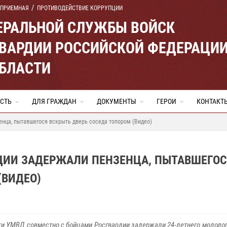
 ПРИЕМНАЯ
ПРОТИВОДЕЙСТВИЕ КОРРУПЦИИ
ЕРАЛЬНОЙ СЛУЖБЫ ВОЙСК
ВАРДИИ РОССИЙСКОЙ ФЕДЕРАЦИ
ОБЛАСТИ
СТЬ
ДЛЯ ГРАЖДАН
ДОКУМЕНТЫ
ГЕРОИ
КОНТАКТ
енца, пытавшегося вскрыть дверь соседа топором (Видео)
ДИИ ЗАДЕРЖАЛИ ПЕНЗЕНЦА, ПЫТАВШЕГОС
(ВИДЕО)
и УМВД совместно с бойцами Росгвардии задержали 24-летнего молодог