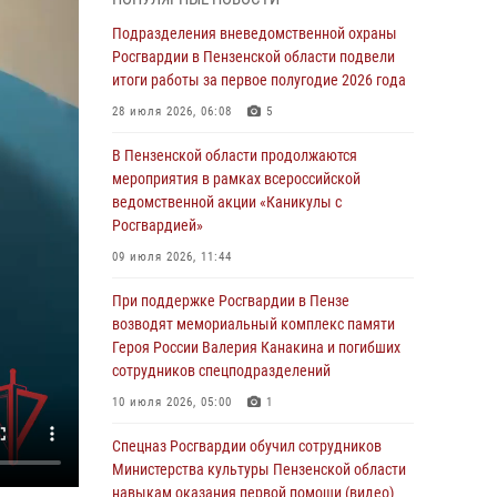
маскировавшейся под реабилитационный
центр (видео)
Подразделения вневедомственной охраны
Росгвардии в Пензенской области подвели
04 августа 2026, 07:05
4
1
итоги работы за первое полугодие 2026 года
В Управлении Росгвардии по Пензенской
28 июля 2026, 06:08
5
области подвели итоги работы за первое
полугодие 2026 года
В Пензенской области продолжаются
мероприятия в рамках всероссийской
04 августа 2026, 06:08
ведомственной акции «Каникулы с
Росгвардией»
Росгвардия обеспечила безопасность
праздничных мероприятий в День ВДВ в
09 июля 2026, 11:44
Пензе
При поддержке Росгвардии в Пензе
03 августа 2026, 07:14
1
возводят мемориальный комплекс памяти
Героя России Валерия Канакина и погибших
В Пензе сотрудники Росгвардии задержали
сотрудников спецподразделений
мужчину, который криками и нецензурной
бранью напугал жильцов многоквартирного
10 июля 2026, 05:00
1
дома
Спецназ Росгвардии обучил сотрудников
03 августа 2026, 05:59
Министерства культуры Пензенской области
навыкам оказания первой помощи (видео)
Росгвардейцы Пензенской области отмечают