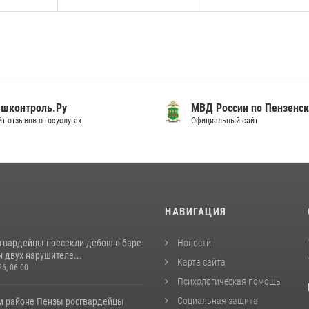
шконтроль.Ру
МВД России по Пензенск
т отзывов о госуслугах
Официальный сайт
И
НАВИГАЦИЯ
сгвардейцы пресекли дебош в баре
Новости
 двух нарушителе...
Карта сайта
26, 06:00
Психологическая помощь
Социальная защита
м районе Пензы росгвардейцы