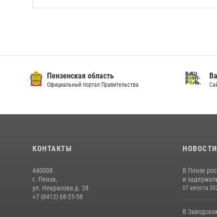
Пензенская область
Ва
Официальный портал Правительства
Сай
КОНТАКТЫ
НОВОСТ
440008
В Пензе ро
г. Пенза,
и задержали
ул. Некрасова д. 28
07 августа 20
+7 (8412) 68-25-58
В Заводско